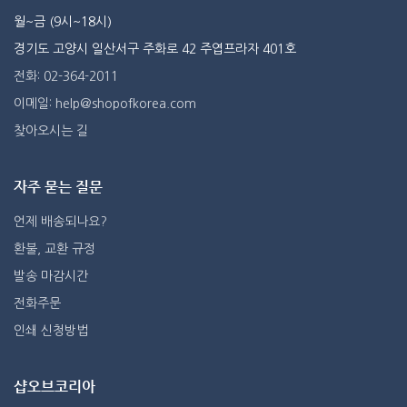
월~금 (9시~18시)
경기도 고양시 일산서구 주화로 42 주엽프라자 401호
전화: 02-364-2011
이메일: help@shopofkorea.com
찾아오시는 길
자주 묻는 질문
언제 배송되나요?
환불, 교환 규정
발송 마감시간
전화주문
인쇄 신청방법
샵오브코리아