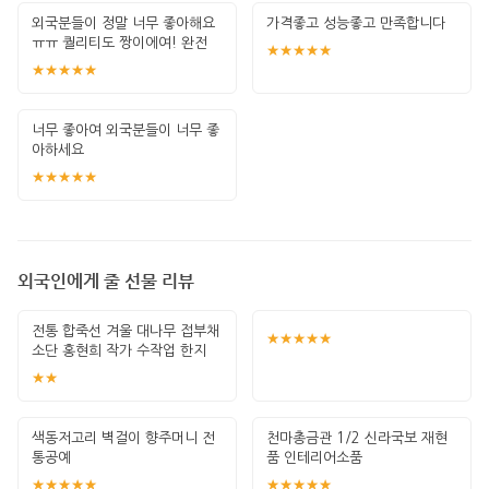
외국분들이 정말 너무 좋아해요
가격좋고 성능좋고 만족합니다
ㅠㅠ 퀄리티도 짱이에여! 완전
★★★★★
단골 &gt;
★★★★★
너무 좋아여 외국분들이 너무 좋
아하세요
★★★★★
외국인에게 줄 선물 리뷰
전통 합죽선 겨울 대나무 접부채
★★★★★
소단 홍현희 작가 수작업 한지
그림 고급
★★
색동저고리 벽걸이 향주머니 전
천마총금관 1/2 신라국보 재현
통공예
품 인테리어소품
★★★★★
★★★★★