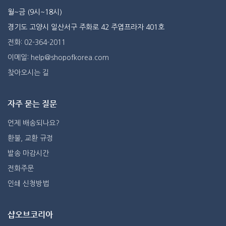
월~금 (9시~18시)
경기도 고양시 일산서구 주화로 42 주엽프라자 401호
전화: 02-364-2011
이메일: help@shopofkorea.com
찾아오시는 길
자주 묻는 질문
언제 배송되나요?
환불, 교환 규정
발송 마감시간
전화주문
인쇄 신청방법
샵오브코리아