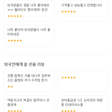
외국분들이 정말 너무 좋아해요
가격좋고 성능좋고 만족합니다
ㅠㅠ 퀄리티도 짱이에여! 완전
★★★★★
단골 &gt;
★★★★★
너무 좋아여 외국분들이 너무 좋
아하세요
★★★★★
외국인에게 줄 선물 리뷰
전통 합죽선 겨울 대나무 접부채
★★★★★
소단 홍현희 작가 수작업 한지
그림 고급
★★
색동저고리 벽걸이 향주머니 전
천마총금관 1/2 신라국보 재현
통공예
품 인테리어소품
★★★★★
★★★★★