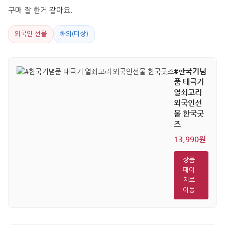
구매 잘 한거 같아요.
외국인 선물
해외(미상)
#한국기념
품 태극기
열쇠고리
외국인선
물 한국굿
즈
13,990원
상품
페이
지로
이동