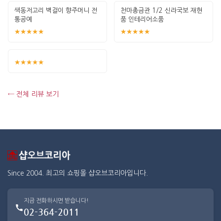
색동저고리 벽걸이 향주머니 전
천마총금관 1/2 신라국보 재현
통공예
품 인테리어소품
★★★★★
★★★★★
★★★★★
← 전체 리뷰 보기
Since 2004. 최고의 쇼핑몰 샵오브코리아입니다.
지금 전화하시면 받습니다!
02-364-2011