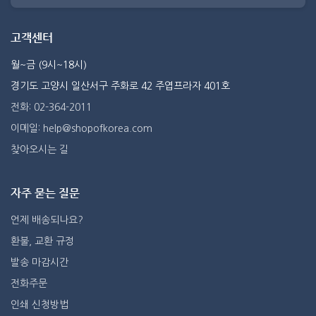
고객센터
월~금 (9시~18시)
경기도 고양시 일산서구 주화로 42 주엽프라자 401호
전화: 02-364-2011
이메일: help@shopofkorea.com
찾아오시는 길
자주 묻는 질문
언제 배송되나요?
환불, 교환 규정
발송 마감시간
전화주문
인쇄 신청방법