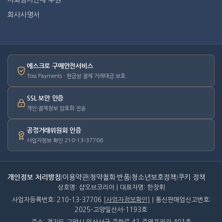
사회봉사단체 후원
회사사명서
에스크로 구매안전서비스
Toss Payments · 현금성 결제 거래대금 보호
SSL 보안 인증
개인·결제정보 암호화 전송
공정거래위원회 인증
사업자정보 확인 210-13-37706
개인정보 처리방침
|
이용약관
|
청약철회·반품
|
청소년보호정책
|
쿠키 정책
상호명: 샵오브코리아 | 대표자명: 한창휘
사업자등록번호: 210-13-37706
[사업자정보확인]
| 통신판매업신고번호:
2025-고양일산서-1193호