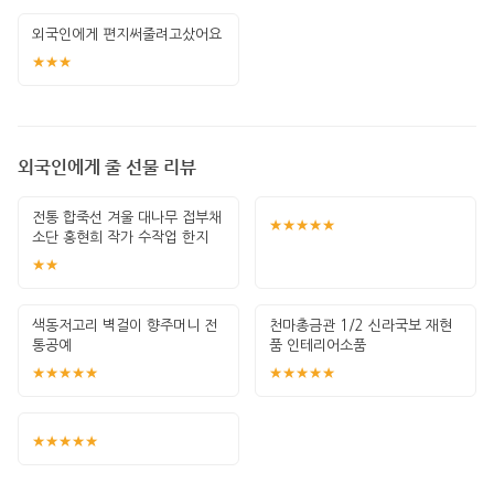
외국인에게 편지써줄려고샀어요
★★★
외국인에게 줄 선물 리뷰
전통 합죽선 겨울 대나무 접부채
★★★★★
소단 홍현희 작가 수작업 한지
그림 고급
★★
색동저고리 벽걸이 향주머니 전
천마총금관 1/2 신라국보 재현
통공예
품 인테리어소품
★★★★★
★★★★★
★★★★★