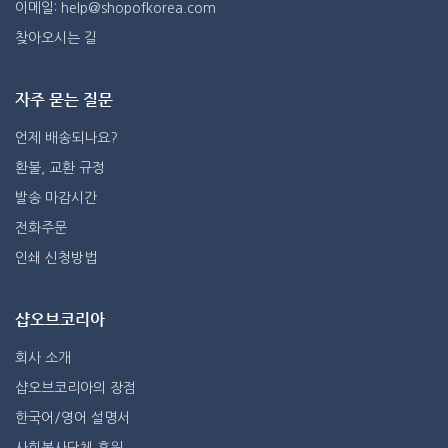
이메일: help@shopofkorea.com
찾아오시는 길
자주 묻는 질문
언제 배송되나요?
환불, 교환 규정
발송 마감시간
전화주문
인쇄 신청방법
샵오브코리아
회사 소개
샵오브코리아의 장점
한국어/영어 설명서