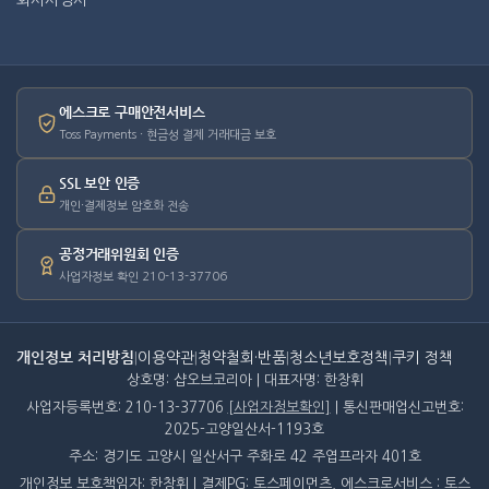
회사사명서
에스크로 구매안전서비스
Toss Payments · 현금성 결제 거래대금 보호
SSL 보안 인증
개인·결제정보 암호화 전송
공정거래위원회 인증
사업자정보 확인 210-13-37706
개인정보 처리방침
|
이용약관
|
청약철회·반품
|
청소년보호정책
|
쿠키 정책
상호명: 샵오브코리아 | 대표자명: 한창휘
사업자등록번호: 210-13-37706
[사업자정보확인]
| 통신판매업신고번호:
2025-고양일산서-1193호
주소: 경기도 고양시 일산서구 주화로 42 주엽프라자 401호
개인정보 보호책임자: 한창휘 | 결제PG: 토스페이먼츠, 에스크로서비스 : 토스