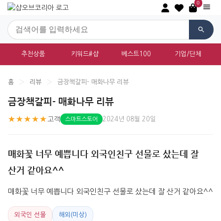
0
추천상품
키워드#샵
베스트100
기업/단체
홈
›
리뷰
›
금장책갈피- 매화나무 리뷰
금장책갈피- 매화나무 리뷰
★★★★★
고객
2024년 08월 20일
스마트스토어
매화꽃 너무 예쁩니다 외국인친구 선물로 샀는데 잘
산거 같아요^^
매화꽃 너무 예쁩니다 외국인친구 선물로 샀는데 잘 산거 같아요^^
외국인 선물
해외(미상)