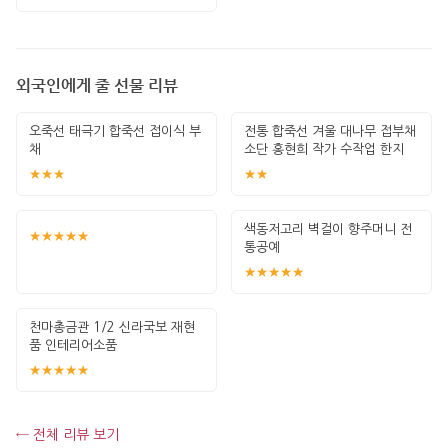
외국인에게 줄 선물 리뷰
오죽선 태극기 합죽선 접이식 부
전통 합죽선 겨울 대나무 접부채
채
소단 홍현희 작가 수작업 한지
그림 고급
★★★
★★
색동저고리 벽걸이 향주머니 전
★★★★★
통공예
★★★★★
천마총금관 1/2 신라국보 재현
품 인테리어소품
★★★★★
← 전체 리뷰 보기