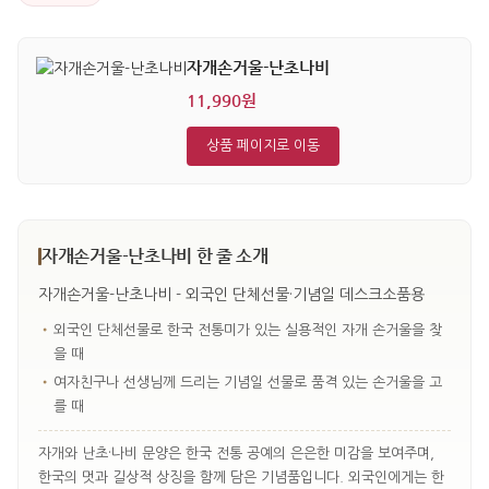
자개손거울-난초나비
11,990원
상품 페이지로 이동
자개손거울-난초나비 한 줄 소개
자개손거울-난초나비 - 외국인 단체선물·기념일 데스크소품용
•
외국인 단체선물로 한국 전통미가 있는 실용적인 자개 손거울을 찾
을 때
•
여자친구나 선생님께 드리는 기념일 선물로 품격 있는 손거울을 고
를 때
자개와 난초·나비 문양은 한국 전통 공예의 은은한 미감을 보여주며,
한국의 멋과 길상적 상징을 함께 담은 기념품입니다. 외국인에게는 한