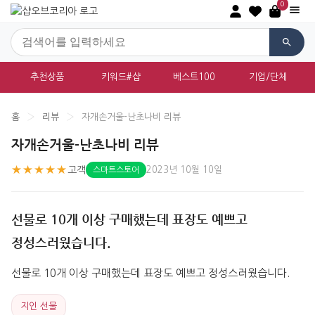
0
추천상품
키워드#샵
베스트100
기업/단체
홈
›
리뷰
›
자개손거울-난초나비 리뷰
자개손거울-난초나비 리뷰
★★★★★
고객
2023년 10월 10일
스마트스토어
선물로 10개 이상 구매했는데 표장도 예쁘고
정성스러웠습니다.
선물로 10개 이상 구매했는데 표장도 예쁘고 정성스러웠습니다.
지인 선물