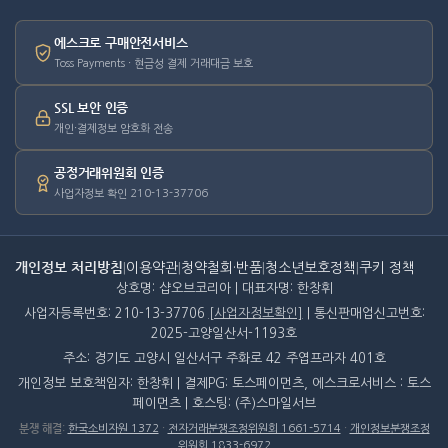
에스크로 구매안전서비스
Toss Payments · 현금성 결제 거래대금 보호
SSL 보안 인증
개인·결제정보 암호화 전송
공정거래위원회 인증
사업자정보 확인 210-13-37706
개인정보 처리방침
|
이용약관
|
청약철회·반품
|
청소년보호정책
|
쿠키 정책
상호명: 샵오브코리아 | 대표자명: 한창휘
사업자등록번호: 210-13-37706
[사업자정보확인]
| 통신판매업신고번호:
2025-고양일산서-1193호
주소: 경기도 고양시 일산서구 주화로 42 주엽프라자 401호
개인정보 보호책임자: 한창휘 | 결제PG: 토스페이먼츠, 에스크로서비스 : 토스
페이먼츠 | 호스팅: (주)스마일서브
분쟁 해결
:
한국소비자원 1372
·
전자거래분쟁조정위원회 1661-5714
·
개인정보분쟁조정
위원회 1833-6972