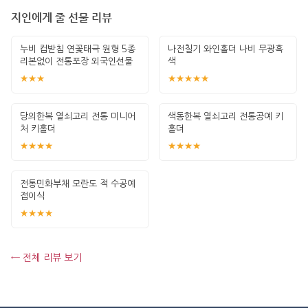
지인에게 줄 선물 리뷰
누비 컵받침 연꽃태극 원형 5종
나전칠기 와인홀더 나비 무광흑
리본없이 전통포장 외국인선물
색
한국기념
★★★
★★★★★
당의한복 열쇠고리 전통 미니어
색동한복 열쇠고리 전통공예 키
처 키홀더
홀더
★★★★
★★★★
전통민화부채 모란도 적 수공예
접이식
★★★★
← 전체 리뷰 보기