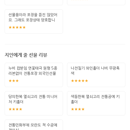
선물용이라 포장을 뜯진 않았어
요. 그래도 포장상태 양호합니
다. 좋은 선물
★★★★★
지인에게 줄 선물 리뷰
누비 컵받침 연꽃태극 원형 5종
나전칠기 와인홀더 나비 무광흑
리본없이 전통포장 외국인선물
색
한국기념
★★★
★★★★★
당의한복 열쇠고리 전통 미니어
색동한복 열쇠고리 전통공예 키
처 키홀더
홀더
★★★★
★★★★
전통민화부채 모란도 적 수공예