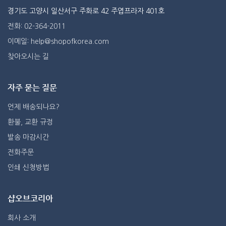
경기도 고양시 일산서구 주화로 42 주엽프라자 401호
전화: 02-364-2011
이메일: help@shopofkorea.com
찾아오시는 길
자주 묻는 질문
언제 배송되나요?
환불, 교환 규정
발송 마감시간
전화주문
인쇄 신청방법
샵오브코리아
회사 소개