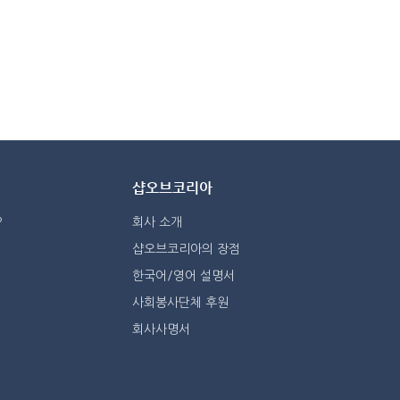
샵오브코리아
?
회사 소개
샵오브코리아의 장점
한국어/영어 설명서
사회봉사단체 후원
회사사명서