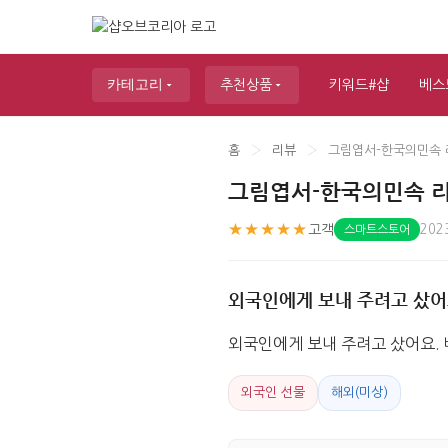
카테고리
추천상품
키워드#샵
베스
홈
›
리뷰
›
그림엽서-한국의민속 
그림엽서-한국의민속 
★★★★★
고객
202
스마트스토어
외국인에게 보내 주려고 샀어
외국인에게 보내 주려고 샀어요.
외국인 선물
해외(미상)