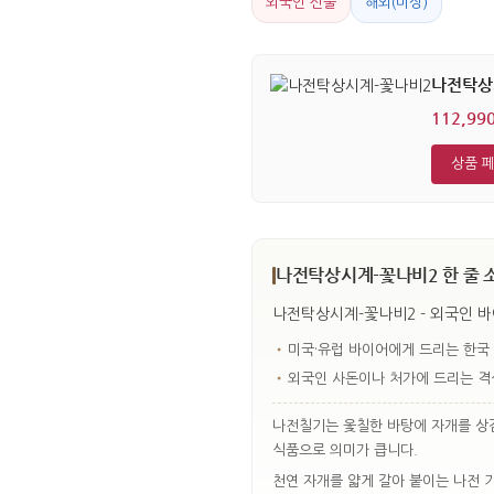
외국인 선물
해외(미상)
나전탁상
112,99
상품 
나전탁상시계-꽃나비2 한 줄 
나전탁상시계-꽃나비2 - 외국인 바이
•
미국·유럽 바이어에게 드리는 한국
•
외국인 사돈이나 처가에 드리는 격
나전칠기는 옻칠한 바탕에 자개를 상감
식품으로 의미가 큽니다.
천연 자개를 얇게 갈아 붙이는 나전 