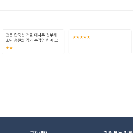
전통 합죽선 겨울 대나무 접부채
★★★★★
소단 홍현희 작가 수작업 한지 그
림 고급
★★