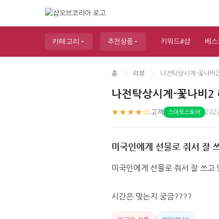
카테고리
추천상품
키워드#샵
베스
홈
›
리뷰
›
나전탁상시계-꽃나비2
나전탁상시계-꽃나비2
★★★★☆
고객
202
스마트스토어
미국인에게 선물로 줘서 잘 쓰
미국인에게 선물로 줘서 잘 쓰고 
시간은 맞는지 궁금????