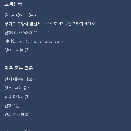
고객센터
월~금 (9시~18시)
경기도 고양시 일산서구 주화로 42 주엽프라자 401호
전화: 02-364-2011
이메일: help@shopofkorea.com
찾아오시는 길
자주 묻는 질문
언제 배송되나요?
환불, 교환 규정
발송 마감시간
전화주문
인쇄 신청방법