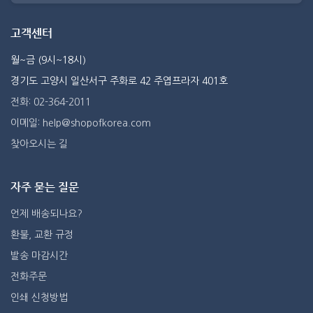
고객센터
월~금 (9시~18시)
경기도 고양시 일산서구 주화로 42 주엽프라자 401호
전화: 02-364-2011
이메일: help@shopofkorea.com
찾아오시는 길
자주 묻는 질문
언제 배송되나요?
환불, 교환 규정
발송 마감시간
전화주문
인쇄 신청방법