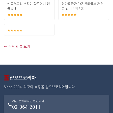
색동저고리 벽걸이 향주머니 전
천마총금관 1/2 신라국보 재현
통공예
품 인테리어소품
★★★★★
★★★★★
★★★★★
← 전체 리뷰 보기
Since 2004. 최고의 쇼핑몰 샵오브코리아입니다.
지금 전화하시면 받습니다!
02-364-2011