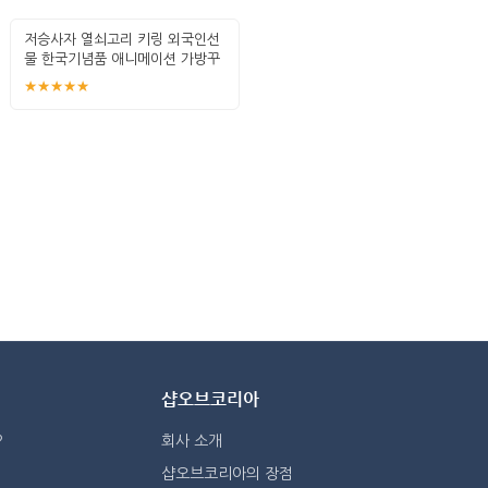
저승사자 열쇠고리 키링 외국인선
물 한국기념품 애니메이션 가방꾸
미기
★★★★★
샵오브코리아
?
회사 소개
샵오브코리아의 장점