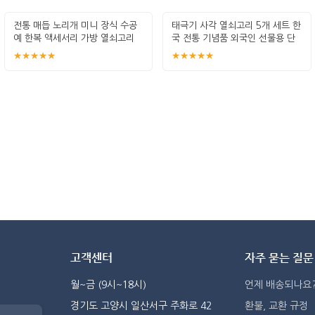
전통 매듭 노리개 미니 장식 수공
태극기 사각 열쇠고리 5개 세트 한
예 한복 액세서리 가방 열쇠고리
국 전통 기념품 외국인 선물용 단
인테리어
체 답
★★★★★
★★★★★
고객센터
자주 묻는 질문
월~금 (9시~18시)
언제 배송되나요
경기도 고양시 일산서구 주화로 42
환불, 교환 규정