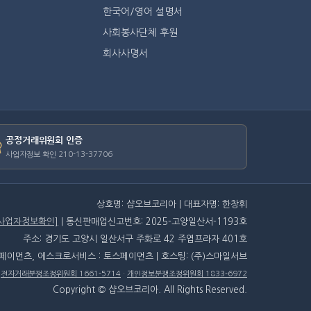
한국어/영어 설명서
사회봉사단체 후원
회사사명서
공정거래위원회 인증
사업자정보 확인 210-13-37706
상호명: 샵오브코리아 | 대표자명: 한창휘
[사업자정보확인]
| 통신판매업신고번호: 2025-고양일산서-1193호
주소: 경기도 고양시 일산서구 주화로 42 주엽프라자 401호
스페이먼츠, 에스크로서비스 : 토스페이먼츠 | 호스팅: (주)스마일서브
·
전자거래분쟁조정위원회 1661-5714
·
개인정보분쟁조정위원회 1833-6972
Copyright © 샵오브코리아. All Rights Reserved.