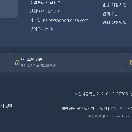
주엽프라자 401호
발송 마감시간
전화: 02-364-2011
전화주문
이메일: help@shopofkorea.com
인쇄 신청방법
찾아오시는 길
SSL 보안 인증
개인·결제정보 암호화 전송
사업자등록번호: 210-13-37706
키 정책
개인정보 보호책임자: 한창휘 | 결제PG: 토
분쟁 해결
:
한국소비자원 1372