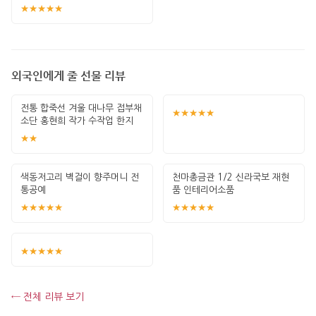
★★★★★
외국인에게 줄 선물 리뷰
전통 합죽선 겨울 대나무 접부채
★★★★★
소단 홍현희 작가 수작업 한지
그림 고급
★★
색동저고리 벽걸이 향주머니 전
천마총금관 1/2 신라국보 재현
통공예
품 인테리어소품
★★★★★
★★★★★
★★★★★
← 전체 리뷰 보기