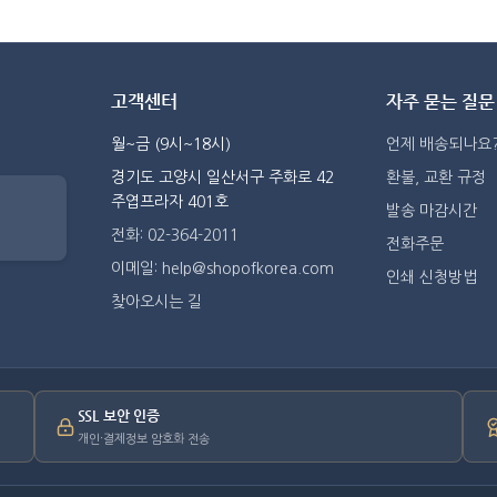
고객센터
자주 묻는 질문
월~금 (9시~18시)
언제 배송되나요
경기도 고양시 일산서구 주화로 42
환불, 교환 규정
주엽프라자 401호
발송 마감시간
전화: 02-364-2011
전화주문
이메일: help@shopofkorea.com
인쇄 신청방법
찾아오시는 길
SSL 보안 인증
개인·결제정보 암호화 전송