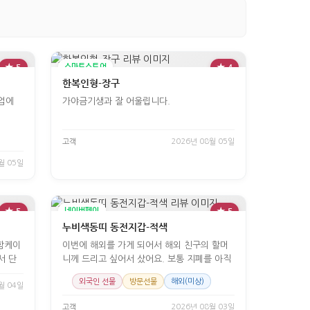
★ 5
스마트스토어
★ 4
한복인형-장구
업에
가야금기생과 잘 어울립니다.
고객
2026년 08월 05일
월 05일
★ 5
네이버페이
★ 5
누비색동띠 동전지갑-적색
이번에 해외를 가게 되어서 해외 친구의 할머
서 단
니께 드리고 싶어서 샀어요. 보통 지폐를 아직
외국인 선물
방문선물
해외(미상)
월 04일
고객
2026년 08월 03일