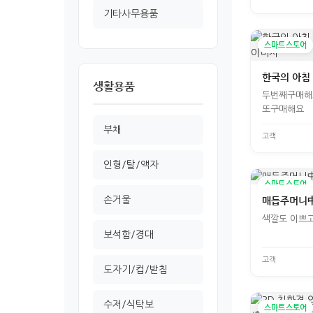
기타사무용품
스마트스토어
한국의 아침
생활용품
두번째구매해
또구매해요
부채
고객
인형/탈/액자
스마트스토어
손거울
매듭주머니中
색깔도 이쁘고
보석함/경대
고객
도자기/컵/받침
수저/식탁보
스마트스토어