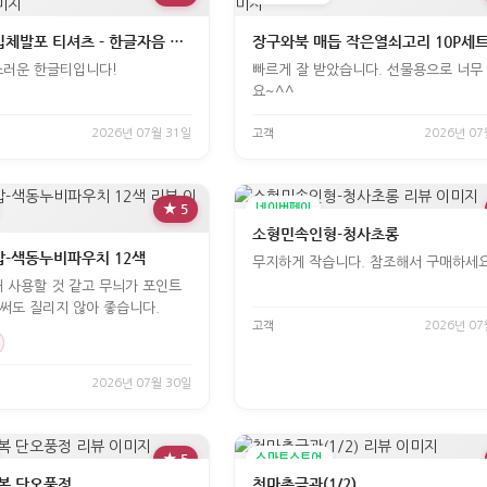
3D 친환경 입체발포 티셔츠 - 한글자음 세로(흰색)
장구와북 매듭 작은열쇠고리 10P세
스러운 한글티입니다!
빠르게 잘 받았습니다. 선물용으로 너무
요~^^
2026년 07월 31일
고객
2026년 07
★ 5
네이버페이
소형민속인형-청사초롱
-색동누비파우치 12색
무지하게 작습니다. 참조해서 구매하세
 사용할 것 같고 무늬가 포인트
 써도 질리지 않아 좋습니다.
고객
2026년 07
2026년 07월 30일
★ 5
스마트스토어
복 단오풍정
천마총금관(1/2)