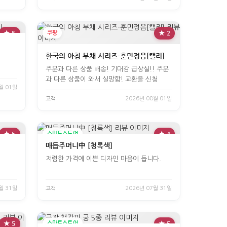
★ 5
쿠팡
★ 2
한국의 아침 부채 시리즈-훈민정음[캘리]
주문과 다른 상품 배송! 기대감 급상실!! 주문
과 다른 상품이 와서 실망함! 교환을 신청
월 01일
고객
2026년 08월 01일
★ 5
스마트스토어
★ 4
매듭주머니中 [청록색]
저렴한 가격에 이쁜 디자인 마음에 듭니다.
월 31일
고객
2026년 07월 31일
★ 5
스마트스토어
★ 5