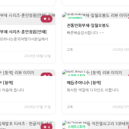
★ 4
네이버페이
전통민화부채-일월오봉도
 부채 시리즈-훈민정음[언해]
빠른배송감사합니다 ~~
요하나는중국여행가서분실해서
고객
2026년 08
2026년 08월 02일
★ 5
스마트스토어
 [청색]
매듭주머니小 [청색]
 마음에 듭니다.
화사한 색깔에 디자인도 이쁩니다.
2026년 07월 31일
고객
2026년 07
★ 4
스마트스토어