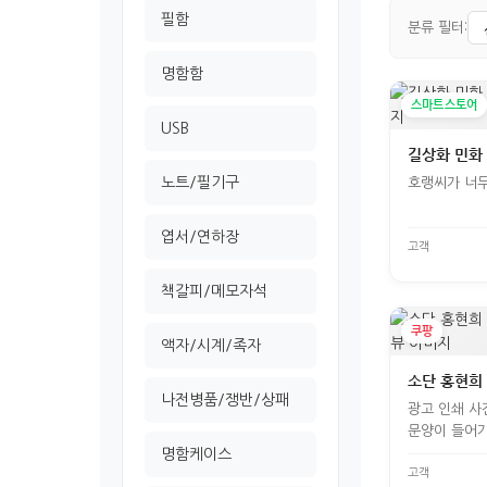
필함
분류 필터:
명함함
스마트스토어
USB
길상화 민화
노트/필기구
호랭씨가 너무
엽서/연하장
고객
책갈피/메모자석
쿠팡
액자/시계/족자
소단 홍현희 
나전병품/쟁반/상패
광고 인쇄 사
문양이 들어가
명함케이스
고객