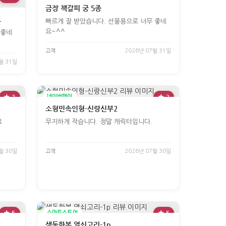
금장 책갈피 궁 5종
트
빠르게 잘 받았습니다. 선물용으로 너무 좋네
요~^^
 좋네
고객
2026년 07월 31일
월 31일
★ 3
네이버페이
★ 3
소형민속인형-신랑신부2
요
무지하게 작습니다. 정말 캐릭터입니다.
월 30일
고객
2026년 07월 30일
★ 5
스마트스토어
★ 5
색동한복 열쇠고리-1p