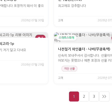
매합니다 포장까지 돼서 더 좋으
최고에요 강추합니다
2026년 07월 30일
고객
2026년 07
★ 5
스마트스토어
쇠고리-1p
나전칠기 와인홀더 - 나비(무광흑색)
 저기 달고 다녀요
신속히 보내주셔서 감사합니다. 선물이
어보지는 못했으나 예쁜 포장과 선물 카
2026년 07월 29일
있어
지인 선물
고객
2026년 07
1
2
3
>>