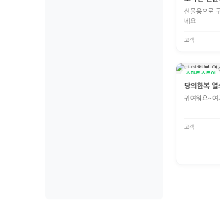
선물용으로 구
네요
고객
스마트스토어
당의한복 열
귀여워요~여기
고객