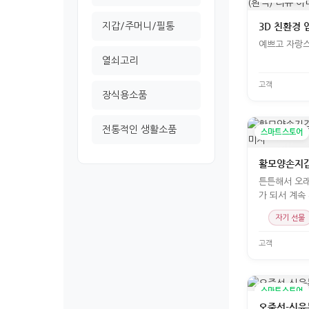
지갑/주머니/필통
예쁘고 자랑
열쇠고리
고객
장식용소품
전통적인 생활소품
스마트스토어
활모양손지갑
튼튼해서 오래
가 되서 계속
자기 선물
고객
스마트스토어
오죽선-신윤