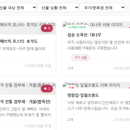
★ 5
스마트스토어
설송 오죽선- 대나무
 패브릭 포스터- 호작도
아직 사용하지는 않았지만 몇 년전에 수
사용해봤기때문데 구매했습니다.
 귀여워요~아주 맘에 들어요
자기 선물
2026년 08월 06일
고객
2026년 08
★ 2
쿠팡
명함집-일월오봉도
작 전통 접부채 - 겨울(합죽선)
너무 예쁘고 생각보다 단단해요!! 이 명함케이
스가 너무 만족스럽습니다. 조금 무거워
진보다 그림이 덜 예뻐요. 비싸도
서 구매했는데 부채가 잘 펼쳐지
고객
2026년 08
2026년 08월 05일