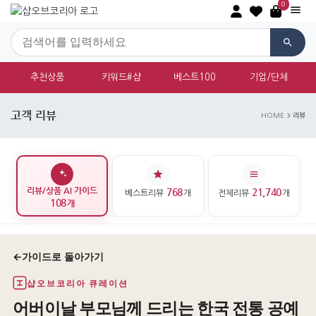
0
추천상품
키워드#샵
베스트100
기업/단체
고객 리뷰
HOME
리뷰
리뷰/상품 AI 가이드
768
21,740
베스트리뷰
개
전체리뷰
개
108
개
←
가이드로 돌아가기
샵오브코리아 큐레이션
어버이날 부모님께 드리는 한국 전통 공예