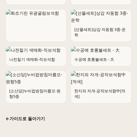
한지 예단보석함 [학]
[선물세트]상감 자동함 3종-운
학
화조기린 유광굴림보석함
나전칠기 색매화-직보석함
수공예 호롱불세트 - 大
[소산당]누비컵받침마름모-원
한지와 자개-공작보석함中[적
형5종
색]
←
가이드로 돌아가기