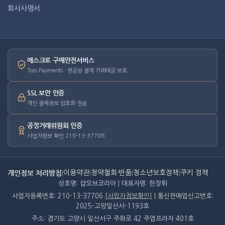
회사사명서
에스크로 구매안전서비스
Toss Payments · 현금성 결제 거래대금 보호
SSL 보안 인증
개인·결제정보 암호화 전송
공정거래위원회 인증
사업자정보 확인 210-13-37706
개인정보 처리방침
|
이용약관
|
청약철회·반품
|
청소년보호정책
|
쿠키 정책
상호명: 샵오브코리아 | 대표자명: 한창휘
사업자등록번호: 210-13-37706
[사업자정보확인]
| 통신판매업신고번호:
2025-고양일산서-1193호
주소: 경기도 고양시 일산서구 주화로 42 주엽프라자 401호