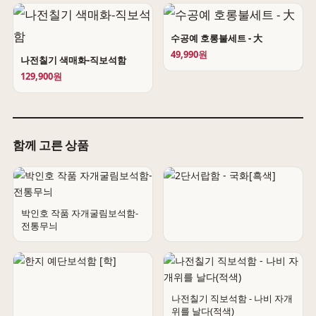
수공예 호롱불세트 - 大
49,990원
나전칠기 색매화-직보석함
129,900원
함께 고른 상품
박인호 작품 자개굴림보석함-
전통무늬
2단서랍함 - 국화[흑색]
나전칠기 직보석함 - 나비 자개
위를 날다(적색)