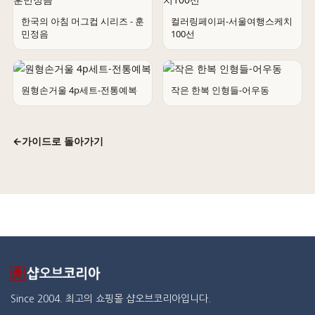
한국의 아침 머그컵 시리즈 - 훈
컬러링페이퍼-서울여행스케치
민정음
100선
원형손거울 4p세트-전통예복
작은 한복 인형들-어우동
←
가이드로 돌아가기
Since 2004. 최고의 쇼핑몰 샵오브코리아입니다.