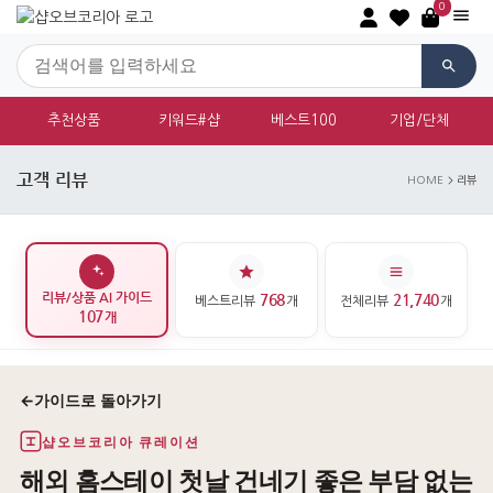
0
추천상품
키워드#샵
베스트100
기업/단체
고객 리뷰
HOME
리뷰
리뷰/상품 AI 가이드
768
21,740
베스트리뷰
개
전체리뷰
개
107
개
←
가이드로 돌아가기
샵오브코리아 큐레이션
해외 홈스테이 첫날 건네기 좋은 부담 없는