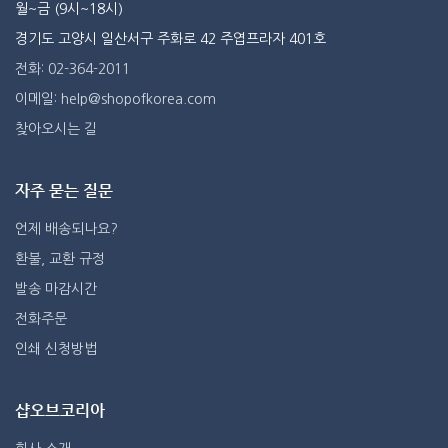
월~금 (9시~18시)
경기도 고양시 일산서구 주화로 42 주엽프라자 401호
전화: 02-364-2011
이메일: help@shopofkorea.com
찾아오시는 길
자주 묻는 질문
언제 배송되나요?
환불, 교환 규정
발송 마감시간
전화주문
인쇄 신청방법
샵오브코리아