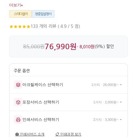
케이스에 두면 공간을 깔끔하게 살려줍니다. 비단과 아크릴판을
더보기
▾
사용해 표면 마감도 안정감 있게 완성했습니다.
스테디셀러
영중일설명서
133 개의 리뷰 ( 4.9 / 5 점)
76,990원
85,000원
- 8,010원
(9%) 할인
아크릴케이스 선택하기
1가지 · 28,000원~
포장서비스 선택하기
1가지 · 2,000원~
인쇄서비스 선택하기
2가지 · 3,300원~
🖨️
인쇄서비스 소개
📋
인쇄과정 보기