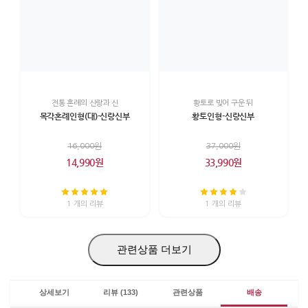
전통 혼례의 신랑과 신
황토로 빚어 구운 뒤
목각혼례인형(대)-신랑신부
황토인형-신랑신부
16,000원
37,000원
14,990원
33,990원
1 개의 리뷰
1 개의 리뷰
관련상품 더보기
상세보기
리뷰 (133)
관련상품
배송