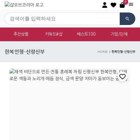
0
추천상품
키워드#샵
베스트100
기업/단체
한복인형-신랑신부
한복인형-신랑신부
HOME