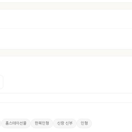
홈스테이선물
한복인형
신랑 신부
인형