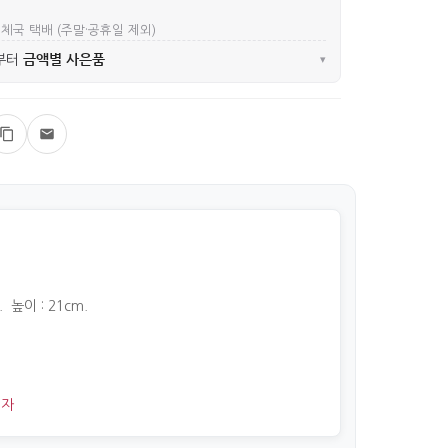
우체국 택배 (주말·공휴일 제외)
금액별 사은품
부터
▾
. 높이 : 21cm.
액자