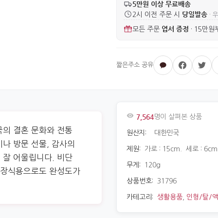
5만원 이상 무료배송
당일발송
2시 이전 주문 시
· 
엽서 증정
모든 주문
·
15만원
7,564
명이 살펴본 상품
국의 결혼 문화와 전통
원산지:
대한민국
나 방문 선물, 감사의
제원:
가로 : 15cm. 세로 : 6cm
 잘 어울립니다. 비단
무게:
120g
져 장식용으로도 완성도가
상품번호:
31796
카테고리:
생활용품
,
인형/탈/