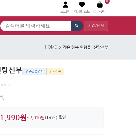
0
로그인
위시리스트
장바구니
기업/단체
작은 한복 인형들 -신랑신부
HOME
신랑신부
영중일설명서
인기상품
Groom
 점)
1,990원
- 7,010원
(18%) 할인