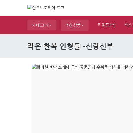
카테고리
추천상품
키워드#샵
베스
작은 한복 인형들 -신랑신부