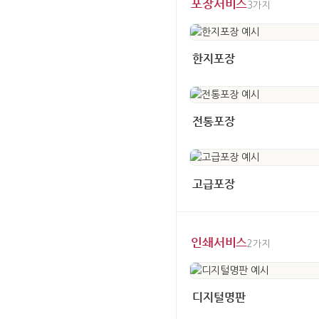
포장서비스
3가지
한지포장
전통포장
고급포장
인쇄서비스
2가지
디지털명판