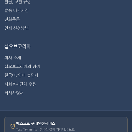
환불, 교환 규정
발송 마감시간
전화주문
인쇄 신청방법
샵오브코리아
회사 소개
샵오브코리아의 장점
한국어/영어 설명서
사회봉사단체 후원
회사사명서
에스크로 구매안전서비스
Toss Payments · 현금성 결제 거래대금 보호