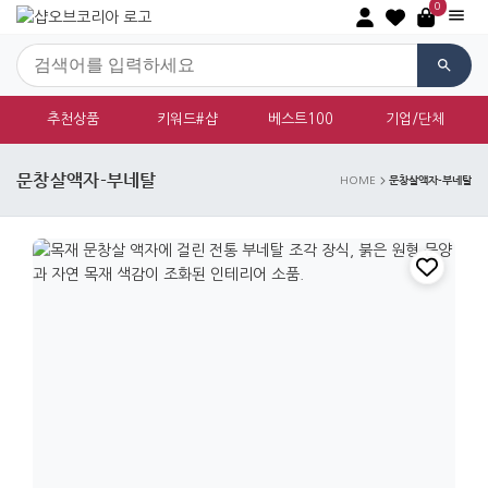
0
추천상품
키워드#샵
베스트100
기업/단체
문창살액자-부네탈
문창살액자-부네탈
HOME