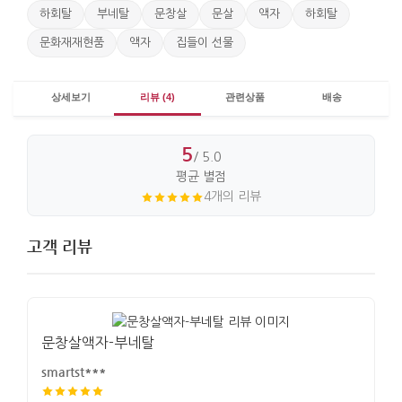
하회탈
부네탈
문창살
문살
액자
하회탈
문화재재현품
액자
집들이 선물
상세보기
리뷰 (4)
관련상품
배송
5
/ 5.0
평균 별점
4개의 리뷰
고객 리뷰
문창살액자-부네탈
smartst***