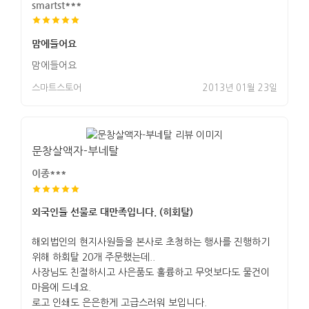
smartst***
맘에들어요
맘에들어요
스마트스토어
2013년 01월 23일
문창살액자-부네탈
이종***
외국인들 선물로 대만족입니다. (히회탈)
해외법인의 현지사원들을 본사로 초청하는 행사를 진행하기
위해 하회탈 20개 주문했는데..
사장님도 친절하시고 사은품도 훌륭하고 무엇보다도 물건이
마음에 드네요.
로고 인쇄도 은은한게 고급스러워 보입니다.