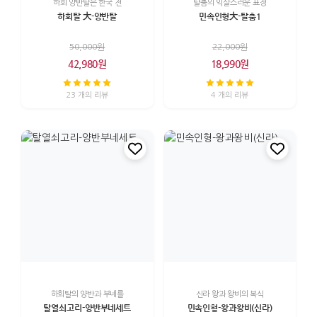
하회 양반탈은 한국 전
탈춤의 익살스러운 표정
하회탈 大-양반탈
민속인형大-탈춤1
50,000원
22,000원
42,980원
18,990원
23 개의 리뷰
4 개의 리뷰
하회탈의 양반과 부네를
신라 왕과 왕비의 복식
탈열쇠고리-양반부네세트
민속인형-왕과왕비(신라)