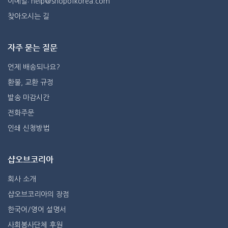
이메일: help@shopofkorea.com
찾아오시는 길
자주 묻는 질문
언제 배송되나요?
환불, 교환 규정
발송 마감시간
전화주문
인쇄 신청방법
샵오브코리아
회사 소개
샵오브코리아의 장점
한국어/영어 설명서
사회봉사단체 후원