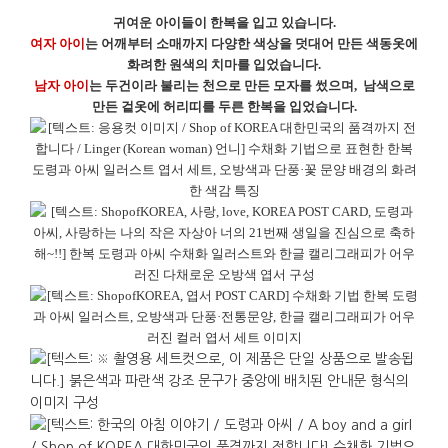
귀여운
아이들이
한복을
입고
있습니다
.
여자
아이
는
어깨부터
소매까지
다양한
색상을
덧대어
만든
색동옷에
화려한
원색의
치마를
입었습니다
.
남자
아이
는
두건이라
불리는
천으로
만든
모자를
썼으며
,
남색으로
만든
겉옷에
허리띠를
두른
한복을
입었습니다.