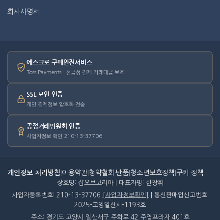
회사사명서
에스크로 구매안전서비스
Toss Payments · 현금성 결제 거래대금 보호
SSL 보안 인증
개인·결제정보 암호화 전송
공정거래위원회 인증
사업자정보 확인 210-13-37706
개인정보 처리방침
|
이용약관
|
청약철회·반품
|
청소년보호정책
|
쿠키 정책
상호명: 샵오브코리아 | 대표자명: 한창휘
사업자등록번호: 210-13-37706
[사업자정보확인]
| 통신판매업신고번호:
2025-고양일산서-1193호
주소: 경기도 고양시 일산서구 주화로 42 주엽프라자 401호