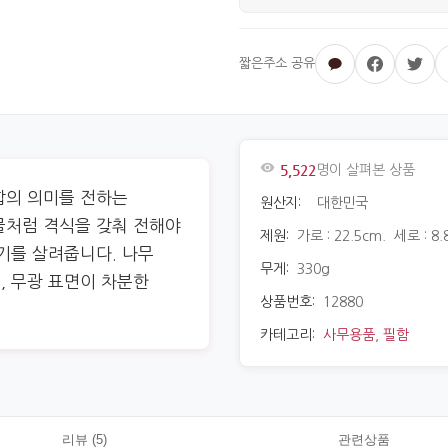
5,522
명이 살펴본 상품
합의 의미를 전하는
원산지:
대한민국
물처럼 격식을 갖춰 전해야
제원:
가로 : 22.5cm. 세로 : 8.
기를 살려줍니다. 나무
무게:
330g
, 무광 표면이 차분한
상품번호:
12880
카테고리:
사무용품
,
필함
리뷰 (5)
관련상품