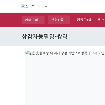
카테고리
추천상품
키워드#샵
베스
상감자동필함-쌍학