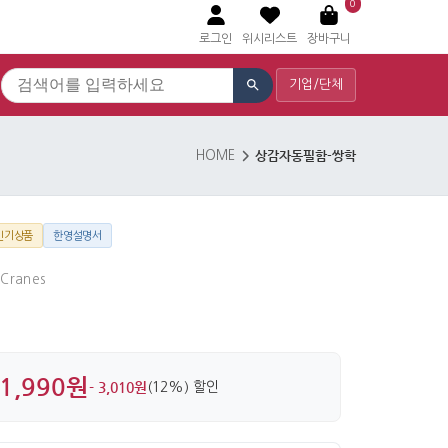
0
로그인
위시리스트
장바구니
기업/단체
상감자동필함-쌍학
HOME
인기상품
한영설명서
 Cranes
1,990원
- 3,010원
(12%) 할인