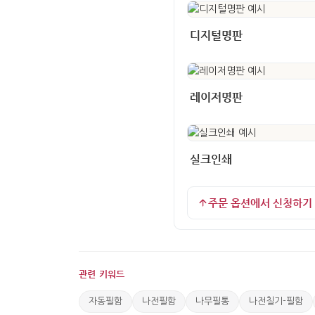
디지털명판
레이저명판
실크인쇄
주문 옵션에서 신청하기
관련 키워드
자동필함
나전필함
나무필통
나전칠기-필함