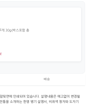
 무게 30g(박스포함 총
보
배송