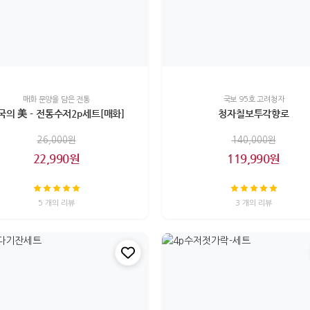
매화 문양을 담은 전통
국보 95호 고려청자
국의 美 - 전통수저2p세트[매화]
청자칠보투각향로
26,000원
140,000원
22,990원
119,990원
5 개의 리뷰
3 개의 리뷰