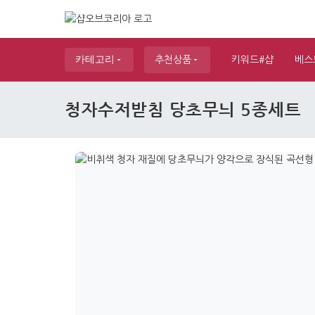
카테고리
추천상품
키워드#샵
베스
청자수저받침 당초무늬 5종세트