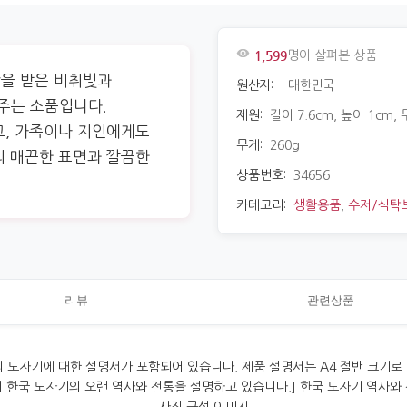
1,599
명이 살펴본 상품
을 받은 비취빛과
원산지:
대한민국
주는 소품입니다.
제원:
길이 7.6cm, 높이 1cm,
고, 가족이나 지인에게도
무게:
260g
의 매끈한 표면과 깔끔한
상품번호:
34656
카테고리:
생활용품
,
수저/식탁
리뷰
관련상품