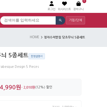
0
로그인
위시리스트
장바구니
기업/단체
청자수저받침 당초무늬 5종세트
HOME
늬 5종세트
한영설명서
rabesque Design 5 Pieces
4,990원
- 2,010원
(12%) 할인