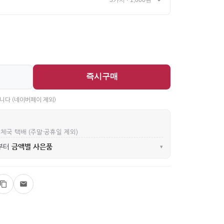
3가지 · 1,000원~
즉시구매
니다 (네이버페이 제외)
우체국 택배 (주말·공휴일 제외)
금액별 사은품
부터
▾