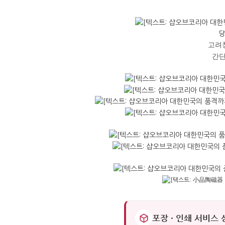
당
고려
간단
포장 · 인쇄 서비스