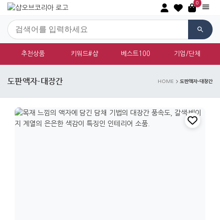
0
추천상품
키워드#샵
베스트100
기업/단체
도판액자-대장간
도판액자-대장간
HOME