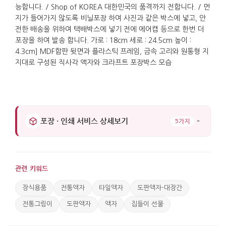
생활도구를 만들고 고치며 사람들의 생업을 받쳐 주던
공간입니다. 이 상품은 한국의 옛 생활문화와 근면함,
기술 문화를 자연스럽게 전달하는 선물로 적합하며,
특정 종교나 정치적 상징이 없어 다양한 자리에서
소개하기에 무리가 적습니다. 책장이나 책상 옆, 선반
위에 세워 두면 정돈된 포인트가 되며, 전시나 교육
자료로도 활용할 수 있습니다. 관리는 부드러운 마른
천으로 가볍게 닦아 주면 되고, 직사광선을 피해 두면
색감이 오래 유지되는 실용적인 공예품입니다.
포장 · 인쇄 서비스 상세보기
5가지
가로 : 17.5cm.
관련 키워드
장식용품
전통액자
타일액자
도판액자-대장간
전통그림이
도판액자
액자
집들이 선물