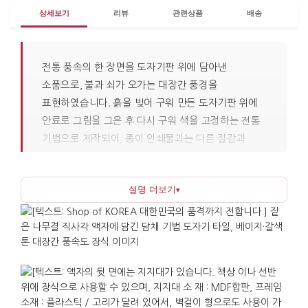
상세보기
리뷰
관련상품
배송
전통 풍속의 한 장면을 도자기판 위에 담아낸
소품으로, 불과 쇠가 오가는 대장간 풍경을
표현하였습니다. 흙을 빚어 구워 만든 도자기판 위에
안료로 그림을 그은 후 다시 구워 색을 고정하는 전통
기법으로 제작되어, 종이 인쇄물과는 다른 질감과
은은한 표현력을 지니고 있습니다. 옅은 채색으로
표현된 그림은 과하게 화려하지 않으면서도 손으로
설명 더보기
▾
일구는 삶의 리듬이 정돈되어 있어, 공간에 놓았을 때
차분하고 안정적인 분위기를 만듭니다. 나무
프레임으로 완성된 이 액자는 탁상에 세우거나 벽면에
걸 수 있으며, 작은 크기로 인해 서재나 사무 공간 같은
정갈한 환경에도 무리 없이 어울립니다.
대장간은 마을의 기술이 모이던 곳으로, 농기구와