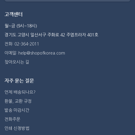
고객센터
월~금 (9시~18시)
경기도 고양시 일산서구 주화로 42 주엽프라자 401호
전화: 02-364-2011
이메일: help@shopofkorea.com
찾아오시는 길
자주 묻는 질문
언제 배송되나요?
환불, 교환 규정
발송 마감시간
전화주문
인쇄 신청방법