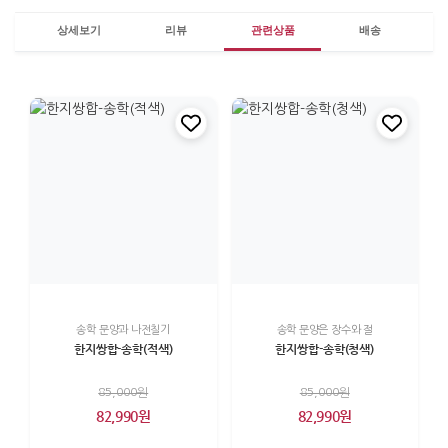
상세보기
리뷰
관련상품
배송
송학 문양과 나전칠기
송학 문양은 장수와 절
한지쌍합-송학(적색)
한지쌍합-송학(청색)
85,000원
85,000원
82,990원
82,990원