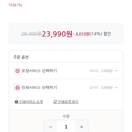
도자기판에 안료를 올려 다시 구워 색을 고정해 마감했으며,
더보기
▾
나무 프레임이 더해져 벽면 장식으로도 안정감이 있습니다.
23,990원
28,000원
- 4,010원
(14%) 할인
포장서비스 선택하기
3가지 · 1,000원~
인쇄서비스 선택하기
2가지 · 3,300원~
🖨️
인쇄서비스 소개
📋
인쇄과정 보기