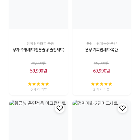
비취색 청자와 학·구름
분청 바탕에 목단 문양
청자 주병세트(전통술병 술잔세트)
분청 커피잔세트-목단
70,000원
65,000원
59,990원
69,990원
6 개의 리뷰
2 개의 리뷰