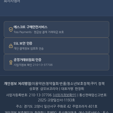
회사사명서
에스크로 구매안전서비스
Toss Payments · 현금성 결제 거래대금 보호
SSL 보안 인증
개인·결제정보 암호화 전송
공정거래위원회 인증
사업자정보 확인 210-13-37706
개인정보 처리방침
|
이용약관
|
청약철회·반품
|
청소년보호정책
|
쿠키 정책
상호명: 샵오브코리아 | 대표자명: 한창휘
사업자등록번호: 210-13-37706
[사업자정보확인]
| 통신판매업신고번호:
2025-고양일산서-1193호
주소: 경기도 고양시 일산서구 주화로 42 주엽프라자 401호
개인정보 보호책임자: 한창휘 | 결제PG: 토스페이먼츠, 에스크로서비스 : 토스