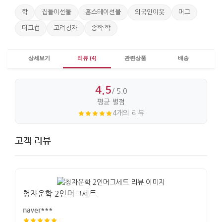
학
집들이선물
홈스테이선물
외국인이웃
머그
머그컵
고려청자
송학·학
상세보기
리뷰 (4)
관련상품
배송
4.5
/ 5.0
평균 별점
4개의 리뷰
고객 리뷰
청자운학 2인머그세트
naver***