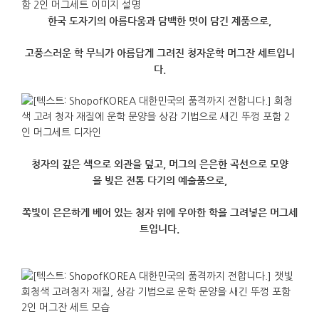
한국
도자기의
아름다움과
담백한
멋이
담긴
제품으로
,
고풍스러운 학
무늬가
아름답게
그려진
청자운학
머그
잔
세트입니
다
.
청자의
깊은
색으로
외관을
덮고
,
머그
의
은은한
곡선으로
모양
을
빚은
전통
다기의
예술품으로
,
쪽빛이
은은하게
베어
있는
청자
위에
우아한 학
을
그려넣은
머그
세
트입니다
.