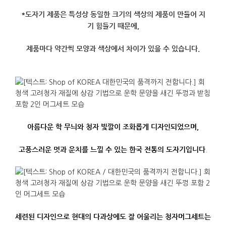
*
도자기
제품은
특성상
동일한
크기의
색상의
제품이
만들어
지
기
힘들기
때문에
,
제품마다
약간씩
모양과
색상에서
차이가
있을
수
있습니다
.
아름다운
학
무늬와
청자 빛깔이
조화롭게
디자인되었으며
,
고풍스러운
멋과
운치를
느낄
수
있는
한국
전통의
도자기입니다
.
세련된
디자인으로
현대의
다과상에도
잘
어울리는
청자머그세트는