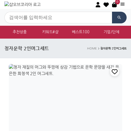
0
추천상품
키워드#샵
베스트100
기업/단체
청자운학 2인머그세트
청자운학 2인머그세트
HOME