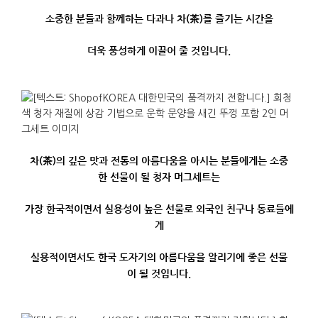
소중한
분들과
함께하는
다과나
차
(
茶
)
를
즐기는
시간을
더욱
풍성하게
이끌어
줄
것입니다
.
차
(
茶
)
의
깊은
맛과
전통의
아름다움을
아시는
분들에게는
소중
한
선물이
될
청자 머그세트는
가장
한국적이면서
실용성이
높은
선물로
외국인
친구나
동료들에
게
실용적이면서도 한국 도자기의 아
름다움을
알리기에
좋은
선물
이
될
것입니다
.