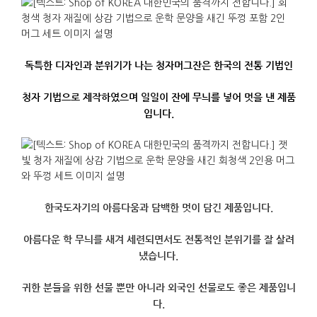
독특한
디자인과
분위기가
나는
청자
머그잔은
한국의
전통
기법인
청자
기법으로
제작하였으며
일일이
잔에
무늬를
넣어
멋을
낸
제품
입니다
.
한국도자기의
아름다움과
담백한
멋이
담긴
제품입니다
.
아름다운
학 무늬를
새겨
세련되면서도
전통적인
분위기를
잘
살려
냈습니다
.
귀한
분들을
위한
선물 뿐만
아니라
외국인
선물로도
좋은
제품입니
다
.