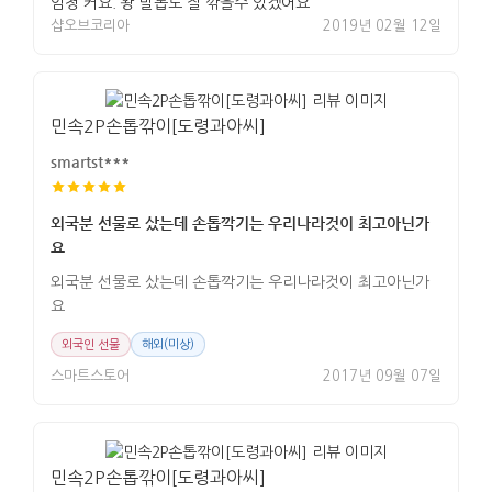
엄청 커요. 왕 발톱도 잘 깎을수 있겠어요
샵오브코리아
2019년 02월 12일
민속2P손톱깎이[도령과아씨]
smartst***
외국분 선물로 샀는데 손톱깍기는 우리나라것이 최고아닌가
요
외국분 선물로 샀는데 손톱깍기는 우리나라것이 최고아닌가
요
외국인 선물
해외(미상)
스마트스토어
2017년 09월 07일
민속2P손톱깎이[도령과아씨]