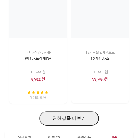
나비 장식과 3단 술,
12지신을 입체적으로
나비3단 노리개[3색]
12지신종-소
12,000원
65,000원
9,900원
59,990원
5 개의 리뷰
관련상품 더보기
상세보기
리뷰 (7)
관련상품
배송