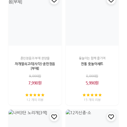
훈민정음과 부채 문양을
윷놀이는 함께 즐기며
자개열쇠고리[사각]-훈민정음
전통 윷놀이세트
[부채]
9,000원
8,000원
7,990원
5,990원
12 개의 리뷰
15 개의 리뷰