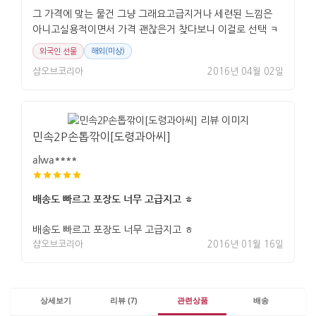
그 가격에 맞는 물건 그냥 그래요고급지거나 세련된 느낌은
아니고실용적이면서 가격 괜찮은거 찾다보니 이걸로 선택 ㅋ
외국인 선물
해외(미상)
샵오브코리아
2016년 04월 02일
민속2P손톱깎이[도령과아씨]
alwa****
배송도 빠르고 포장도 너무 고급지고 ㅎ
배송도 빠르고 포장도 너무 고급지고 ㅎ
샵오브코리아
2016년 01월 16일
상세보기
리뷰 (7)
관련상품
배송