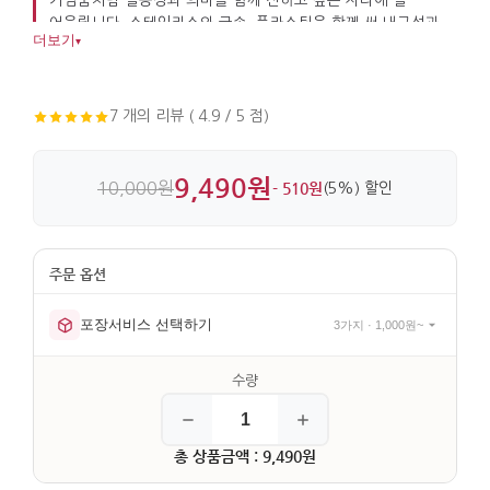
기념품처럼 실용성과 의미를 함께 전하고 싶은 자리에 잘
어울립니다. 스테인리스와 금속, 플라스틱을 함께 써 내구성과
더보기
▾
사용감도 챙겼습니다.
7 개의 리뷰 ( 4.9 / 5 점)
9,490원
10,000원
- 510원
(5%) 할인
포장서비스 선택하기
3가지 · 1,000원~
총 상품금액 : 9,490원