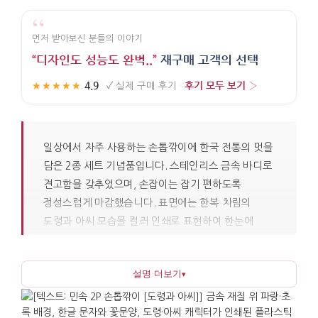
“
먼저 받아보신 분들의 이야기
“디자인도 성능도 완벽..”
재구매 고객의 선택
4.9
후기 모두 보기 ›
★★★★★
·
✓
실제 구매 후기
·
일상에서 자주 사용하는 손톱깎이에 한국 전통의 멋을
담은 2종 세트 기념품입니다. 스테인리스 금속 바디로
견고함을 갖추었으며, 손잡이는 잡기 편하도록
정성스럽게 마감했습니다. 표면에는 한복 차림의
도령과 아씨 모습을 컬러 인쇄로 표현하여 한눈에
한국적인 분위기가 전해집니다. 작은 생활용품이지만
전통 문양을 통해 기념품으로서의 품격을 갖추었으며,
설명 더보기
▾
행사 답례품이나 웰컴키트 구성품으로 무난하게
활용할 수 있습니다.