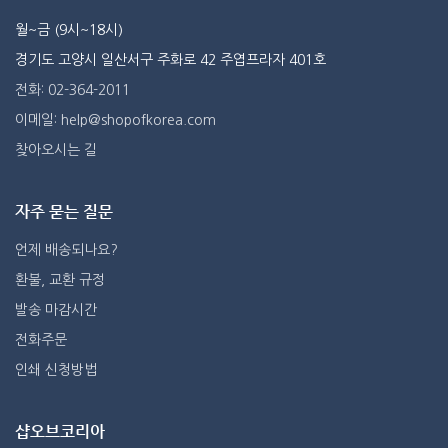
월~금 (9시~18시)
경기도 고양시 일산서구 주화로 42 주엽프라자 401호
전화: 02-364-2011
이메일: help@shopofkorea.com
찾아오시는 길
자주 묻는 질문
언제 배송되나요?
환불, 교환 규정
발송 마감시간
전화주문
인쇄 신청방법
샵오브코리아