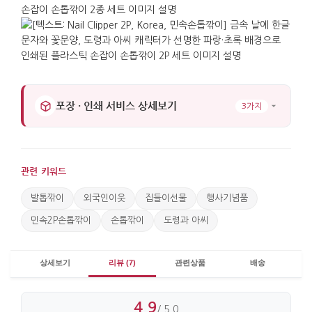
2P 구성은 준비하는 과정을 단순하게 만들어줍니다.
한 세트에 두 개가 포함되어 배포 수량을 맞추기 쉽고,
한 사람에게 두 개를 함께 전하기에도 부담이
적습니다. 손톱깎이는 문화와 관계없이 실용성이 높은
생활용품이라 선물로 전할 때 거부감이 적으며, 받는
분은 집과 사무실, 여행용으로 나누어 자연스럽게
포장 · 인쇄 서비스 상세보기
3가지
사용할 수 있습니다.
한복을 입은 도령과 아씨 디자인은 단정함과 예의의
이미지를 담고 있어 국제행사 기념품으로도
관련 키워드
적합합니다. 해외 방문객들도 그림만으로 한국의
발톱깎이
전통을 쉽게 이해할 수 있으며, 사용할 때마다
외국인이웃
집들이선물
행사기념품
한국에서의 만남을 떠올리게 됩니다. 실용성과
민속2P손톱깎이
손톱깎이
도령과 아씨
기념성을 함께 갖춘 이 제품은 국제 컨퍼런스, 기업
교류 프로그램, 단체 행사의 답례품으로 널리 활용되고
상세보기
리뷰 (7)
관련상품
배송
있습니다.
4.9
/ 5.0