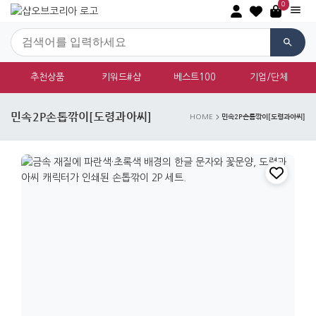
0
추천상품
키워드#샵
베스트100
기업/단체
민속2P손톱깎이[도령과아씨]
민속2P손톱깎이[도령과아씨]
HOME