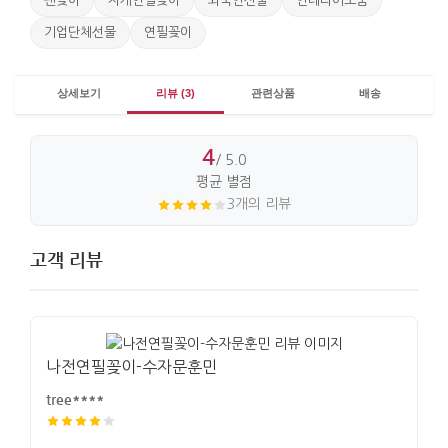
펜꽂이
자개연필꽂이
외국인선물
인테리어소품
기업단체선물
연필꽂이
상세보기
리뷰 (3)
관련상품
배송
4
/ 5.0
평균 별점
3개의 리뷰
고객 리뷰
나전연필꽂이-수자문훈민
tree****