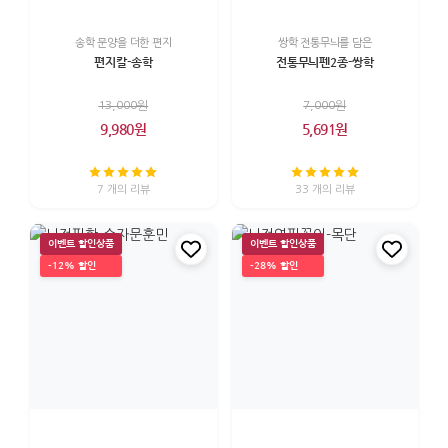
송학 문양을 더한 편지
쌍학 전통무늬를 담은
편지칼-송학
전통무늬펜2종-쌍학
13,000원
7,000원
9,980원
5,691원
7 개의 리뷰
33 개의 리뷰
이벤트 할인상품
이벤트 할인상품
-12% 할인
-28% 할인