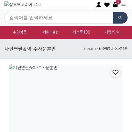
0
추천상품
키워드#샵
베스트100
기업/단체
나전연필꽂이-수자문훈민
나전연필꽂이-수자문훈민
HOME