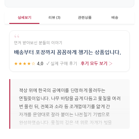
상세보기
리뷰 (3)
관련상품
배송
“
먼저 받아보신 분들의 이야기
배송부터 포장까지 꼼꼼하게 챙기는 상품입니다.
4.0
후기 모두 보기 ›
★★★★☆
·
✓
실제 구매 후기
·
책상 위에 한국의 공예미를 단정하게 올려두는
연필꽂이입니다. 나무 바탕을 곱게 다듬고 옻칠을 여러
번 올린 뒤, 전복과 소라 등 조개껍데기를 얇게 간
자개를 문양대로 잘라 붙이는 나전칠기 기법으로
완성하였습니다. 옻칠의 깊은 색 위로 자개가 빛을
받아 은은하게 변하며, 각도에 따라 다른 결을
드러냅니다. 화려하게 튀기보다 정갈하게 반짝이는