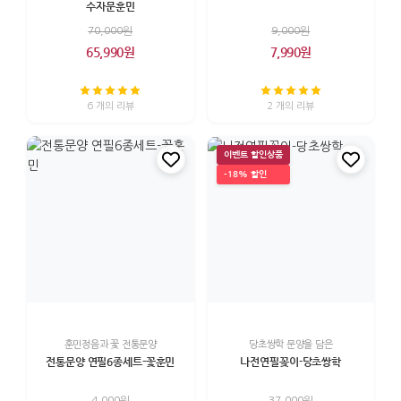
수자문훈민
70,000원
9,000원
65,990원
7,990원
6 개의 리뷰
2 개의 리뷰
이벤트 할인상품
-18% 할인
훈민정음과 꽃 전통문양
당초쌍학 문양을 담은
전통문양 연필6종세트-꽃훈민
나전연필꽂이-당초쌍학
4,000원
37,000원