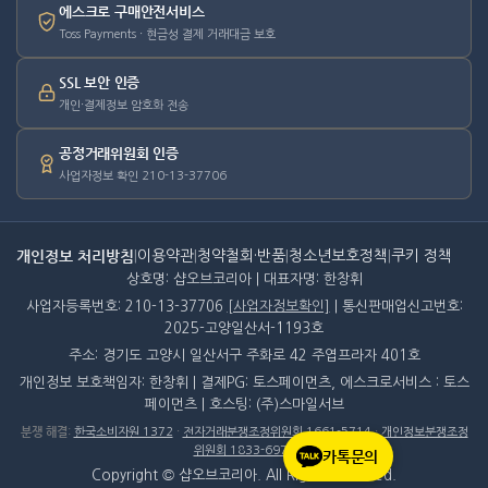
에스크로 구매안전서비스
Toss Payments · 현금성 결제 거래대금 보호
SSL 보안 인증
개인·결제정보 암호화 전송
공정거래위원회 인증
사업자정보 확인 210-13-37706
개인정보 처리방침
|
이용약관
|
청약철회·반품
|
청소년보호정책
|
쿠키 정책
상호명: 샵오브코리아 | 대표자명: 한창휘
사업자등록번호: 210-13-37706
[사업자정보확인]
| 통신판매업신고번호:
2025-고양일산서-1193호
주소: 경기도 고양시 일산서구 주화로 42 주엽프라자 401호
개인정보 보호책임자: 한창휘 | 결제PG: 토스페이먼츠, 에스크로서비스 : 토스
페이먼츠 | 호스팅: (주)스마일서브
분쟁 해결
:
한국소비자원 1372
·
전자거래분쟁조정위원회 1661-5714
·
개인정보분쟁조정
위원회 1833-6972
카톡문의
Copyright © 샵오브코리아. All Rights Reserved.