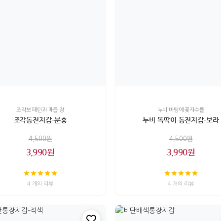
조각보 패턴과 매듭 장
누비 바탕에 꽃자수를
조각동전지갑-분홍
누비 똑딱이 동전지갑-보라
4,500원
4,500원
3,990원
3,990원
4 개의 리뷰
4 개의 리뷰