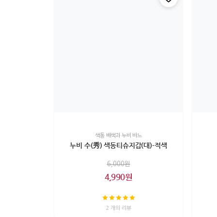
색동 배색과 누비 바느
누비 수(秀) 색동티슈지갑(대)-적색
6,000원
4,990원
2 개의 리뷰