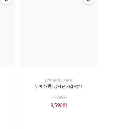
감색 바탕에 금사단 장
누비수(秀) 금사단 지갑-감색
11,000원
9,590원