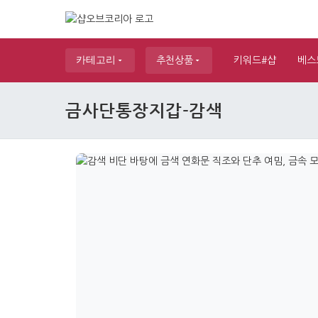
카테고리
추천상품
키워드#샵
베스
금사단통장지갑-감색