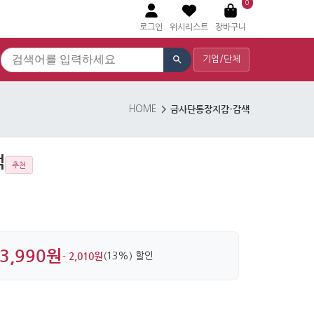
0
로그인
위시리스트
장바구니
기업/단체
금사단통장지갑-감색
HOME
색
추천
3,990원
- 2,010원
(13%) 할인