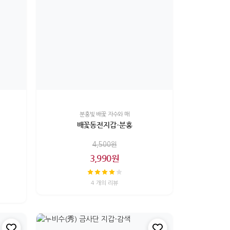
분홍빛 배꽃 자수와 매
배꽃동전지갑-분홍
4,500원
3,990원
4 개의 리뷰