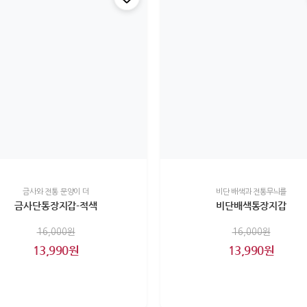
금사와 전통 문양이 더
비단 배색과 전통무늬를
금사단통장지갑-적색
비단배색통장지갑
16,000원
16,000원
13,990원
13,990원