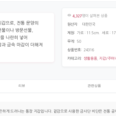
4,327
명이 살펴본 상품
지갑으로, 전통 문양의
원산지:
대한민국
선물이나 방문선물,
제원:
가로 : 11.5cm. 세로 : 1
을 나란히 넣어
무게:
50
감과 금속 마감이 더해져
상품번호:
24316
카테고리:
생활용품
,
지갑/주머
리뷰
관련상품
은하게 드러나는 통장 지갑입니다. 겉감으로 사용한 금사단 비단은 전통 공예