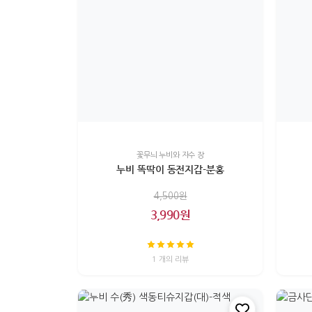
꽃무늬 누비와 자수 장
누비 똑딱이 동전지갑-분홍
4,500원
3,990원
1 개의 리뷰