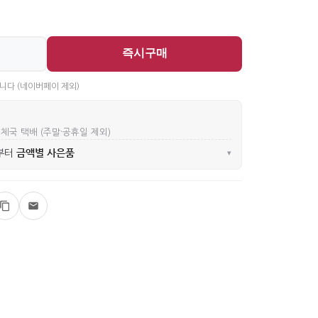
즉시구매
니다 (네이버페이 제외)
우체국 택배 (주말·공휴일 제외)
금액별 사은품
부터
▾