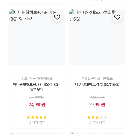
당초무늬는 이어지는 흐
하회탈 문양을 나전으로
미니원형허브+USB 메모리(8G)-
나전 USB메모리-하회탈(16G)
당초무늬
37,000원
42,000원
24,990원
29,990원
2 개의 리뷰
3 개의 리뷰