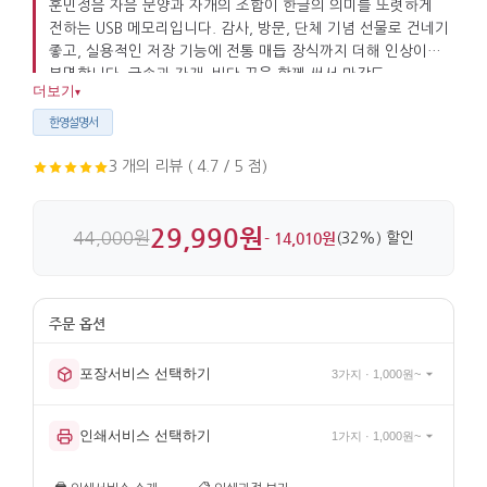
훈민정음 자음 문양과 자개의 조합이 한글의 의미를 또렷하게
전하는 USB 메모리입니다. 감사, 방문, 단체 기념 선물로 건네기
좋고, 실용적인 저장 기능에 전통 매듭 장식까지 더해 인상이
분명합니다. 금속과 자개, 비단 끈을 함께 써서 마감도
더보기
▾
깔끔합니다.
한영설명서
3 개의 리뷰 ( 4.7 / 5 점)
29,990원
44,000원
- 14,010원
(32%) 할인
포장서비스 선택하기
3가지 · 1,000원~
인쇄서비스 선택하기
1가지 · 1,000원~