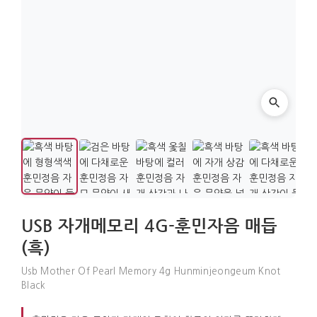
USB 자개메모리 4G-훈민자음 매듭
(흑)
Usb Mother Of Pearl Memory 4g Hunminjeongeum Knot
Black