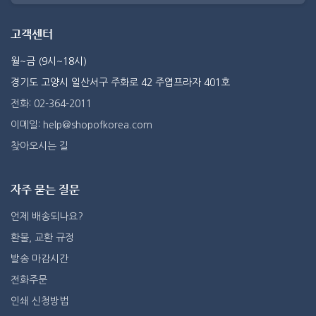
고객센터
월~금 (9시~18시)
경기도 고양시 일산서구 주화로 42 주엽프라자 401호
전화: 02-364-2011
이메일: help@shopofkorea.com
찾아오시는 길
자주 묻는 질문
언제 배송되나요?
환불, 교환 규정
발송 마감시간
전화주문
인쇄 신청방법