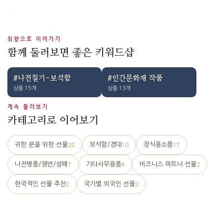
취향으로 이어가기
함께 둘러보면 좋은 키워드샵
#나전칠기-보석함
#인간문화재 작품
상품 15개
상품 13개
계속 둘러보기
카테고리로 이어보기
귀한 분을 위한 선물
보석함/경대
장식용소품
28
18
17
나전병품/쟁반/상패
기타사무용품
비즈니스 파트너 선물
7
4
2
한국적인 선물 추천
국가별 외국인 선물
2
2