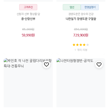
고객추천
엄선
한영설명서
신랑과 신부 형상을 담
장생도문은 장수와 건강
종-신랑신부
나전칠기 장생도문 구절함
65,000원
850,000원
59,990원
729,900원
1 개의 리뷰