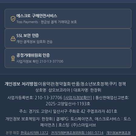
에스크로 구매안전서비스
Toss Payments · 현금성 결제 거래대금 보호
SSL 보안 인증
개인·결제정보 암호화 전송
공정거래위원회 인증
사업자정보 확인 210-13-37706
개인정보 처리방침
|
이용약관
|
청약철회·반품
|
청소년보호정책
|
쿠키 정책
상호명: 샵오브코리아 | 대표자명: 한창휘
사업자등록번호: 210-13-37706
[사업자정보확인]
| 통신판매업신고번호:
2025-고양일산서-1193호
주소: 경기도 고양시 일산서구 주화로 42 주엽프라자 401호
개인정보 보호책임자: 한창휘 | 결제PG: 토스페이먼츠, 에스크로서비스 : 토스
페이먼츠 | 호스팅: (주)스마일서브
분쟁 해결
:
한국소비자원 1372
·
전자거래분쟁조정위원회 1661-5714
·
개인정보분쟁조정