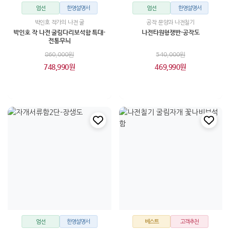
엄선
한영설명서
엄선
한영설명서
박인호 작가의 나전 굴
공작 문양과 나전칠기
박인호 작 나전 굴림다리보석함 특대-
나전타원형쟁반-공작도
전통무늬
860,000원
540,000원
748,990원
469,990원
엄선
한영설명서
베스트
고객추천