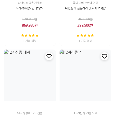
장생도 문양을 자개로
꽃과 나비 문양이 더해
자개서류함2단-장생도
나전칠기 굴림자개 꽃나비보석함
970,000원
460,000원
869,980원
399,900원
1 개의 리뷰
1 개의 리뷰
돼지 형상의 12지신을
12지신 중 개를 모티