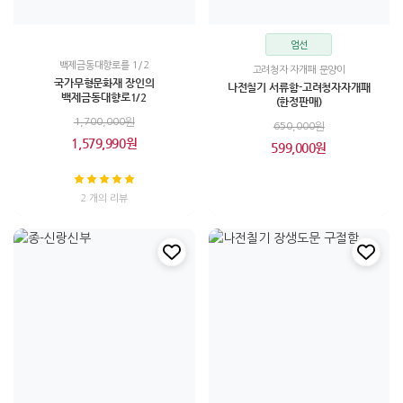
엄선
백제금동대향로를 1/2
고려청자 자개패 문양이
국가무형문화재 장인의
나전칠기 서류함-고려청자자개패
백제금동대향로1/2
(한정판매)
1,700,000원
650,000원
1,579,990원
599,000원
2 개의 리뷰