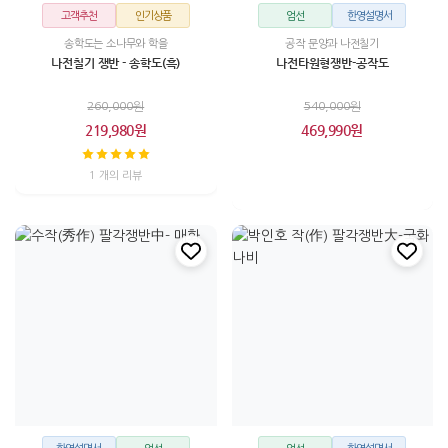
고객추천
인기상품
엄선
한영설명서
송학도는 소나무와 학을
공작 문양과 나전칠기
나전칠기 쟁반 - 송학도(흑)
나전타원형쟁반-공작도
260,000원
540,000원
219,980원
469,990원
1 개의 리뷰