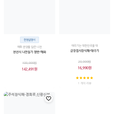
한영설명서
태극기는 대한민국을 대
매화 문양을 담은 나전
금장접시장식패-태극기
천년시 나전칠기 쟁반-매화
20,000원
180,000원
16,990원
142,491원
1 개의 리뷰