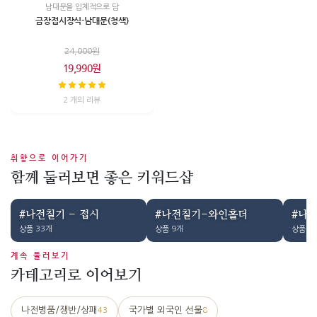
남대문을 입체적으로 담
금장접시장식-남대문(청색)
24,000원
19,990원
2 개의 리뷰
취향으로 이어가기
함께 둘러보면 좋은 키워드샵
#나전칠기 - 접시
#나전칠기-와인홀더
#나
상품 33개
상품 9개
상품 2
계속 둘러보기
카테고리로 이어보기
나전병품/쟁반/상패
국가별 외국인 선물
43
8