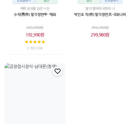
한영설명서
엄선
엄선
한영설명서
매화 문양을 담은 나전
팔각 형태에 국화와 나
수작(秀作) 팔각쟁반中- 매화
박인호 작(作) 팔각쟁반大-국화나비
230,000원
350,000원
192,990원
299,980원
2 개의 리뷰