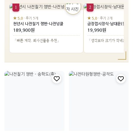
1
2
★ 5.0
★ 5.0
· 후기 5개
· 후기 2개
천년시 나전칠기 쟁반-나전넝쿨
금장접시장식-남대문(청색)
189,900원
19,990원
「빠른 제작. 회사선물용 추천」
「생각보다 크기가 작네요 그