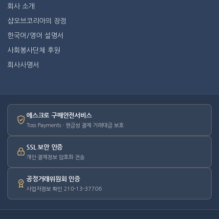
회사 소개
샵오브코리아의 장점
한국어/영어 설명서
사회봉사단체 후원
회사사명서
에스크로 구매안전서비스
Toss Payments · 현금성 결제 거래대금 보호
SSL 보안 인증
개인·결제정보 암호화 전송
공정거래위원회 인증
사업자정보 확인 210-13-37706