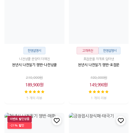
한영설명서
고객추천
한영설명서
나전넝쿨 문양이 더해진
호접문을 자개로 담아낸
천년시 나전칠기 쟁반-나전넝쿨
천년시 나전칠기 쟁반-호접문
210,000원
180,000원
189,900원
149,990원
5 개의 리뷰
1 개의 리뷰
이벤트 할인상품
-21% 할인