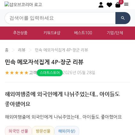
0
추천상품
키워드#샵
베스트100
기업/단체
홈
›
리뷰
›
민속 메모자석집게 4P-장군 리뷰
민속 메모자석집게 4P-장군 리뷰
★★★★★
고객
2026년 05월 28일
스마트스토어
해외여행중에 외국인에게 나눠주었는데.. 아이들도
좋아했어요
해외여행중에 외국인에게 나눠주었는데.. 아이들도 좋아했어요
외국인 선물
방문선물
해외(미상)