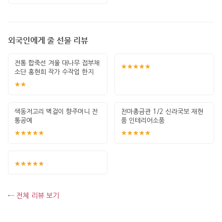
외국인에게 줄 선물 리뷰
전통 합죽선 겨울 대나무 접부채
★★★★★
소단 홍현희 작가 수작업 한지
그림 고급
★★
색동저고리 벽걸이 향주머니 전
천마총금관 1/2 신라국보 재현
통공예
품 인테리어소품
★★★★★
★★★★★
★★★★★
← 전체 리뷰 보기