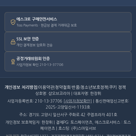
에스크로 구매안전서비스
Toss Payments · 현금성 결제 거래대금 보호
SSL 보안 인증
개인·결제정보 암호화 전송
공정거래위원회 인증
사업자정보 확인 210-13-37706
개인정보 처리방침
|
이용약관
|
청약철회·반품
|
청소년보호정책
|
쿠키 정책
상호명: 샵오브코리아 | 대표자명: 한창휘
사업자등록번호: 210-13-37706
[사업자정보확인]
| 통신판매업신고번호:
2025-고양일산서-1193호
주소: 경기도 고양시 일산서구 주화로 42 주엽프라자 401호
개인정보 보호책임자: 한창휘 | 결제PG: 토스페이먼츠, 에스크로서비스 : 토스
페이먼츠 | 호스팅: (주)스마일서브