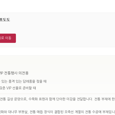
포도도
지로 이동
VIP 전통행사 의전용
 있는 품격 있는 답례품을 찾을 때
춘 VIP 선물로 준비할 때
전통 길상 문양으로, 수묵화 표현과 함께 단아한 미감을 전달합니다. 전통 부채에 
묵화와 대나무 부챗살, 전통 매듭 장식이 결합된 오죽선 계열의 전통 수공예 부채입니