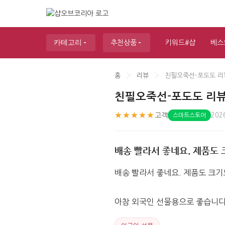
카테고리
추천상품
키워드#샵
베스
홈
›
리뷰
›
친필오죽선-포도도 리
친필오죽선-포도도 리
★★★★★
고객
202
스마트스토어
배송 빨라서 좋네요. 제품도 
배송 빨라서 좋네요. 제품도 크기도
아참 외국인 선물용으로 좋습니다