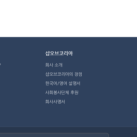
샵오브코리아
?
회사 소개
샵오브코리아의 장점
한국어/영어 설명서
사회봉사단체 후원
회사사명서