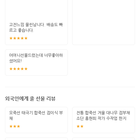
고전느낌 물씬납니다. 배송도 빠
르고 좋습니다.
★★★★★
어머니선물드렸는데 너무좋아하
셨어요!
★★★★★
외국인에게 줄 선물 리뷰
오죽선 태극기 합죽선 접이식 부
전통 합죽선 겨울 대나무 접부채
채
소단 홍현희 작가 수작업 한지
그림 고급
★★★
★★