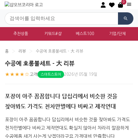
0
추천상품
키워드#샵
베스트100
기업/단체
홈
›
리뷰
›
수공예 호롱불세트 - 大 리뷰
수공예 호롱불세트 - 大 리뷰
★★★★☆
고객
2026년 05월 19일
스마트스토어
포장이 아주 꼼꼼합니다 답십리에서 비슷한 것을
찾아봐도 가격도 천차만별에다 비싸고 제작연대
포장이 아주 꼼꼼합니다 답십리에서 비슷한 것을 찾아봐도 가격도 
천차만별에다 비싸고 제작연대도 확실치 않아서 차라리 깔끔하게 
수공예품 새거 사는게 낫겠더라구요 가격대비 만쥭합니다