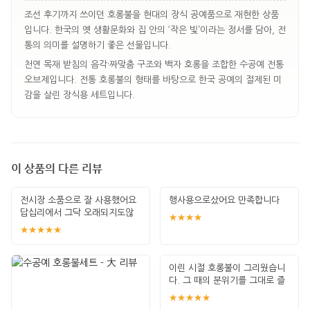
조선 후기까지 쓰이던 호롱불을 현대의 장식 공예품으로 재현한 상품
입니다. 한국의 옛 생활문화와 집 안의 ‘작은 빛’이라는 정서를 담아, 전
통의 의미를 설명하기 좋은 선물입니다.
천연 목재 받침의 음각·짜맞춤 구조와 백자 호롱을 조합한 수공예 전통
오브제입니다. 전통 호롱불의 형태를 바탕으로 한국 공예의 절제된 미
감을 살린 장식용 세트입니다.
이 상품의 다른 리뷰
전시장 소품으로 잘 사용했어요
행사용으로샀어요 만족합니다
답십리에서 그닥 오래되지도않
★★★★
은 것들 십몇만
★★★★★
이린 시절 호롱불이 그리웠습니
다. 그 때의 분위기를 그대로 즐
길 수 있게
★★★★★