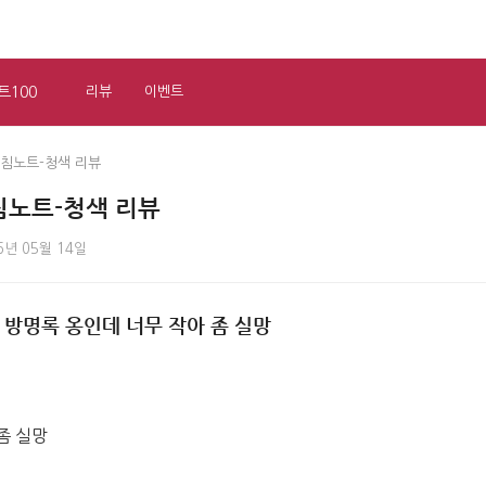
트100
리뷰
이벤트
오침노트-청색 리뷰
침노트-청색 리뷰
6년 05월 14일
 방명록 옹인데 너무 작아 좀 실망
좀 실망