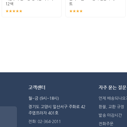
12색
트
★★★★★
★★★★
고객센터
자주 묻는 질문
월~금 (9시~18시)
언제 배송되나요
경기도 고양시 일산서구 주화로 42
환불, 교환 규정
주엽프라자 401호
발송 마감시간
전화: 02-364-2011
전화주문