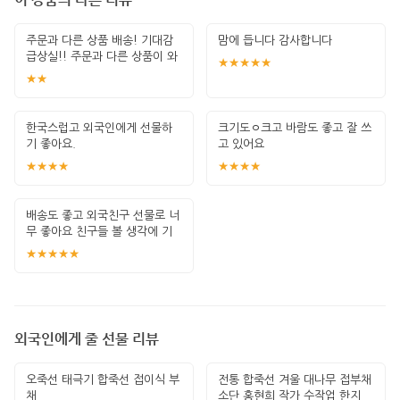
주문과 다른 상품 배송! 기대감
맘에 듭니다 감사합니다
급상실!! 주문과 다른 상품이 와
★★★★★
서 실망
★★
한국스럽고 외국인에게 선물하
크기도ㅇ크고 바람도 좋고 잘 쓰
기 좋아요.
고 있어요
★★★★
★★★★
배송도 좋고 외국친구 선물로 너
무 좋아요 친구들 볼 생각에 기
대됩니다
★★★★★
외국인에게 줄 선물 리뷰
오죽선 태극기 합죽선 접이식 부
전통 합죽선 겨울 대나무 접부채
채
소단 홍현희 작가 수작업 한지