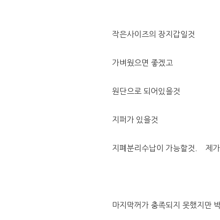
작은사이즈의 장지갑일것
가벼웠으면 좋겠고 
원단으로 되어있을것
지퍼가 있을것
지폐분리수납이 가능할것.    제
마지막꺼가 충족되지 못했지만 박