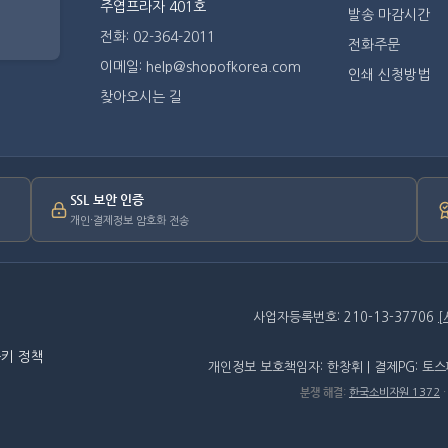
주엽프라자 401호
발송 마감시간
전화: 02-364-2011
전화주문
이메일: help@shopofkorea.com
인쇄 신청방법
찾아오시는 길
SSL 보안 인증
개인·결제정보 암호화 전송
사업자등록번호: 210-13-37706
키 정책
개인정보 보호책임자: 한창휘 | 결제PG: 토
분쟁 해결
:
한국소비자원 1372