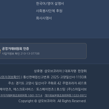
한국어/영어 설명서
사회봉사단체 후원
회사사명서
공정거래위원회 인증
사업자정보 확인 210-13-37706
상호명: 샵오브코리아 | 대표자명: 한창휘
[사업자정보확인]
| 통신판매업신고번호: 2025-고양일산서-1193호
주소: 경기도 고양시 일산서구 주화로 42 주엽프라자 401호
스페이먼츠, 에스크로서비스 : 토스페이먼츠 | 호스팅: (주)스마일서브
·
전자거래분쟁조정위원회 1661-5714
·
개인정보분쟁조정위원회 1833-6972
Copyright © 샵오브코리아. All Rights Reserved.