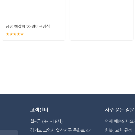
금장 책갈피 大-왕비관장식
★★★★★
고객센터
자주 묻는 질문
월~금 (9시~18시)
언제 배송되나요
경기도 고양시 일산서구 주화로 42
환불, 교환 규정