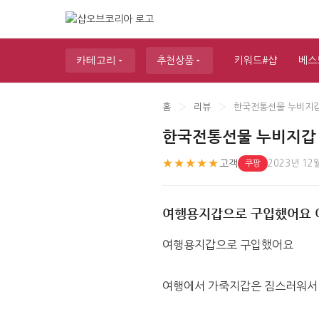
카테고리
추천상품
키워드#샵
베스
홈
›
리뷰
›
한국전통선물 누비지갑
한국전통선물 누비지갑 
★★★★★
고객
2023년 12
쿠팡
여행용지갑으로 구입했어요 
여행용지갑으로 구입했어요
여행에서 가죽지갑은 짐스러워서 