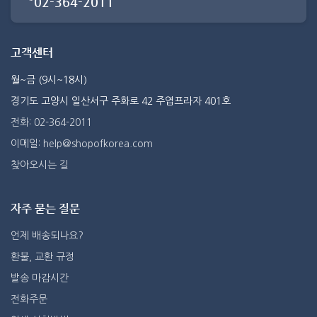
02-364-2011
고객센터
월~금 (9시~18시)
경기도 고양시 일산서구 주화로 42 주엽프라자 401호
전화: 02-364-2011
이메일: help@shopofkorea.com
찾아오시는 길
자주 묻는 질문
언제 배송되나요?
환불, 교환 규정
발송 마감시간
전화주문