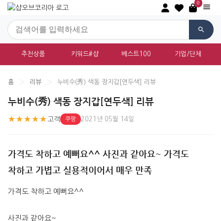
0
추천상품
키워드#샵
베스트100
기업/단체
홈
›
리뷰
›
누비수(秀) 색동 장지갑[연두색] 리뷰
누비수(秀) 색동 장지갑[연두색] 리뷰
★★★★★
고객
2021년 05월 14일
쿠팡
가격도 착하고 예뻐요^^ 사진과 같아요~ 가격도
착하고 가볍고 실용적이어서 매우 만족
가격도 착하고 예뻐요^^
사진과 같아요~  