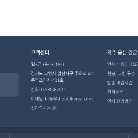
고객센터
자주 묻는 질문
월~금 (9시~18시)
언제 배송되나요
경기도 고양시 일산서구 주화로 42
환불, 교환 규정
주엽프라자 401호
발송 마감시간
전화: 02-364-2011
전화주문
이메일: help@shopofkorea.com
인쇄 신청방법
찾아오시는 길