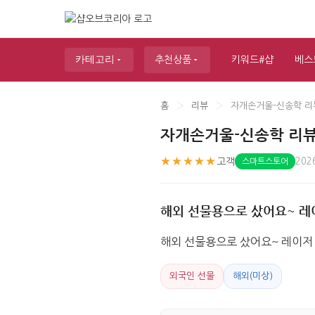
카테고리
추천상품
키워드#샵
베스
홈
›
리뷰
›
자개손거울-신송학 리
자개손거울-신송학 리
★★★★★
고객
202
스마트스토어
해외 선물용으로 샀어요~ 레
해외 선물용으로 샀어요~ 레이저 
외국인 선물
해외(미상)