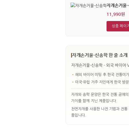
자개손거울-
11,990원
상품 페이
자개손거울-신송학 한 줄 소개
자개손거울-신송학 - 외국 바이어·V
•
해외 바이어 미팅 후 한국 전통미가
•
미국·유럽 거주 지인에게 한국 방문
자개와 송학 문양은 한국 전통 공예의
가치를 함께 지닌 제품입니다.
천연자개를 사용한 나전 기법과 전통 
품입니다.