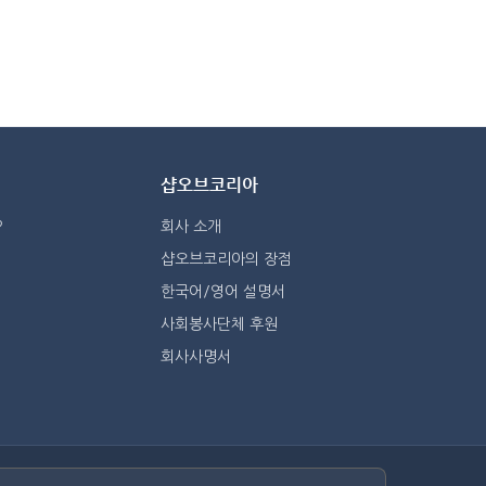
샵오브코리아
?
회사 소개
샵오브코리아의 장점
한국어/영어 설명서
사회봉사단체 후원
회사사명서