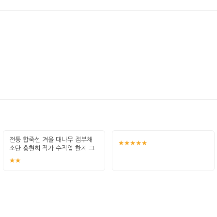
전통 합죽선 겨울 대나무 접부채
★★★★★
소단 홍현희 작가 수작업 한지 그
림 고급
★★