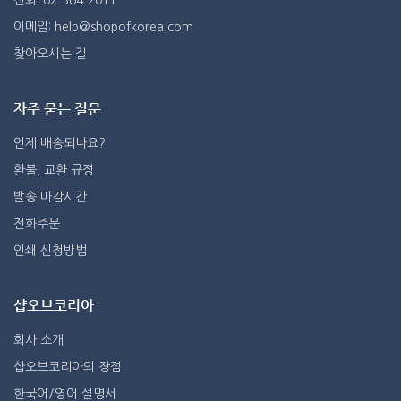
전화: 02-364-2011
이메일: help@shopofkorea.com
찾아오시는 길
자주 묻는 질문
언제 배송되나요?
환불, 교환 규정
발송 마감시간
전화주문
인쇄 신청방법
샵오브코리아
회사 소개
샵오브코리아의 장점
한국어/영어 설명서