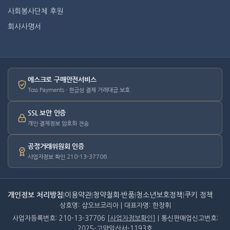
사회봉사단체 후원
회사사명서
에스크로 구매안전서비스
Toss Payments · 현금성 결제 거래대금 보호
SSL 보안 인증
개인·결제정보 암호화 전송
공정거래위원회 인증
사업자정보 확인 210-13-37706
개인정보 처리방침
|
이용약관
|
청약철회·반품
|
청소년보호정책
|
쿠키 정책
상호명: 샵오브코리아 | 대표자명: 한창휘
사업자등록번호: 210-13-37706
[사업자정보확인]
| 통신판매업신고번호:
2025-고양일산서-1193호