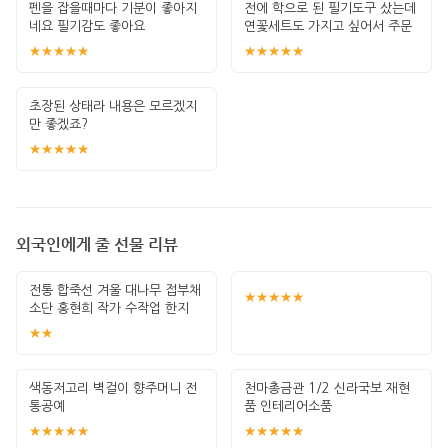
펜을 잡을때마다 기분이 좋아지
전에 학으로 된 필기도구 샀는데
네요 필기감도 좋아요
연꽃세트도 가지고 싶어서 주문
했어요 꺼내
★★★★★
★★★★★
초장된 상태라 내용은 모르겠지
만 좋겠죠?
★★★★★
외국인에게 줄 선물 리뷰
전통 합죽선 겨울 대나무 접부채
★★★★★
소단 홍현희 작가 수작업 한지
그림 고급
★★
색동저고리 벽걸이 향주머니 전
천마총금관 1/2 신라국보 재현
통공예
품 인테리어소품
★★★★★
★★★★★