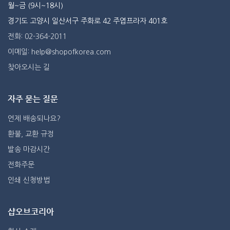
월~금 (9시~18시)
경기도 고양시 일산서구 주화로 42 주엽프라자 401호
전화: 02-364-2011
이메일: help@shopofkorea.com
찾아오시는 길
자주 묻는 질문
언제 배송되나요?
환불, 교환 규정
발송 마감시간
전화주문
인쇄 신청방법
샵오브코리아