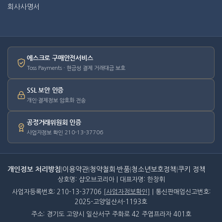
회사사명서
에스크로 구매안전서비스
Toss Payments · 현금성 결제 거래대금 보호
SSL 보안 인증
개인·결제정보 암호화 전송
공정거래위원회 인증
사업자정보 확인 210-13-37706
개인정보 처리방침
|
이용약관
|
청약철회·반품
|
청소년보호정책
|
쿠키 정책
상호명: 샵오브코리아 | 대표자명: 한창휘
사업자등록번호: 210-13-37706
[사업자정보확인]
| 통신판매업신고번호:
2025-고양일산서-1193호
주소: 경기도 고양시 일산서구 주화로 42 주엽프라자 401호