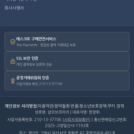
회사사명서
에스크로 구매안전서비스
Toss Payments · 현금성 결제 거래대금 보호
SSL 보안 인증
개인·결제정보 암호화 전송
공정거래위원회 인증
사업자정보 확인 210-13-37706
개인정보 처리방침
|
이용약관
|
청약철회·반품
|
청소년보호정책
|
쿠키 정책
상호명: 샵오브코리아 | 대표자명: 한창휘
사업자등록번호: 210-13-37706
[사업자정보확인]
| 통신판매업신고번호:
2025-고양일산서-1193호
주소: 경기도 고양시 일산서구 주화로 42 주엽프라자 401호