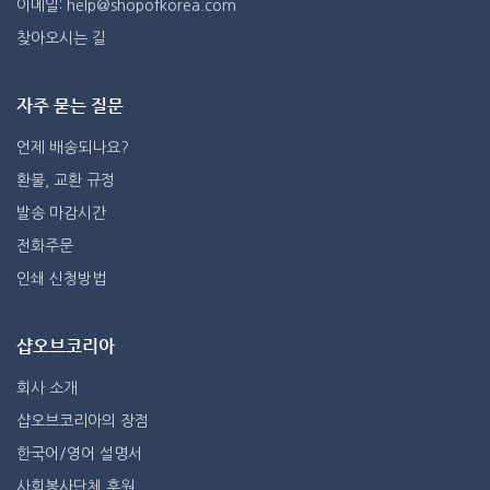
이메일: help@shopofkorea.com
찾아오시는 길
자주 묻는 질문
언제 배송되나요?
환불, 교환 규정
발송 마감시간
전화주문
인쇄 신청방법
샵오브코리아
회사 소개
샵오브코리아의 장점
한국어/영어 설명서
사회봉사단체 후원