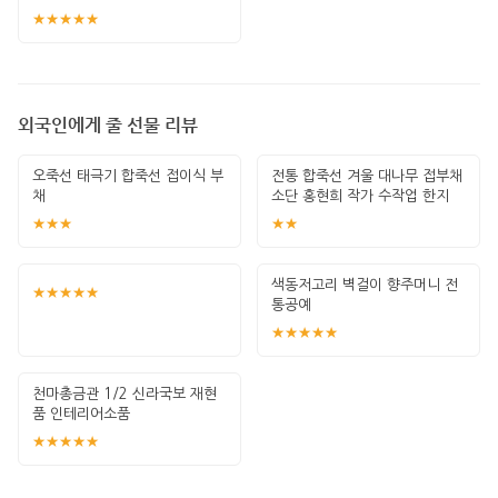
★★★★★
외국인에게 줄 선물 리뷰
오죽선 태극기 합죽선 접이식 부
전통 합죽선 겨울 대나무 접부채
채
소단 홍현희 작가 수작업 한지
그림 고급
★★★
★★
색동저고리 벽걸이 향주머니 전
★★★★★
통공예
★★★★★
천마총금관 1/2 신라국보 재현
품 인테리어소품
★★★★★