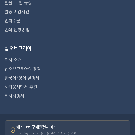
환불, 교환 규정
발송 마감시간
전화주문
인쇄 신청방법
샵오브코리아
회사 소개
샵오브코리아의 장점
한국어/영어 설명서
사회봉사단체 후원
회사사명서
에스크로 구매안전서비스
Toss Payments · 현금성 결제 거래대금 보호