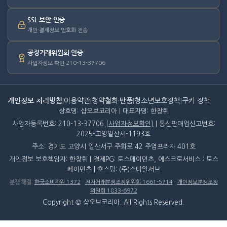
SSL 보안 인증
개인·결제정보 암호화 전송
공정거래위원회 인증
사업자정보 확인 210-13-37706
개인정보 처리방침
|
이용약관
|
청약철회·반품
|
청소년보호정책
|
쿠키 정책
상호명: 샵오브코리아 | 대표자명: 한창휘
사업자등록번호: 210-13-37706
[사업자정보확인]
| 통신판매업신고번호:
2025-고양일산서-1193호
주소: 경기도 고양시 일산서구 주화로 42 주엽프라자 401호
개인정보 보호책임자: 한창휘 | 결제PG: 토스페이먼츠, 에스크로서비스 : 토스
페이먼츠 | 호스팅: (주)스마일서브
분쟁 해결
:
한국소비자원 1372
·
전자거래분쟁조정위원회 1661-5714
·
개인정보분쟁조정
위원회 1833-6972
Copyright © 샵오브코리아. All Rights Reserved.