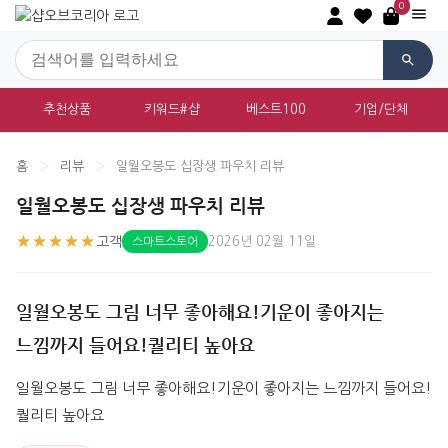
0
추천상품
키워드#샵
베스트100
기업/단체
홈
›
리뷰
›
일월오봉도 십장생 파우치 리뷰
일월오봉도 십장생 파우치 리뷰
★★★★★
고객
2026년 02월 11일
스마트스토어
일월오봉도 그림 너무 좋아해요!기운이 좋아지는
느낌까지 들어요!퀄리티 높아요
일월오봉도 그림 너무 좋아해요!기운이 좋아지는 느낌까지 들어요!
퀄리티 높아요