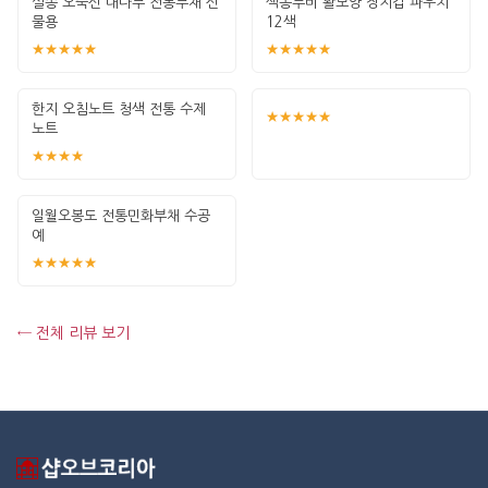
설송 오죽선 대나무 전통부채 선
색동누비 활모양 장지갑 파우치
물용
12색
★★★★★
★★★★★
한지 오침노트 청색 전통 수제
★★★★★
노트
★★★★
일월오봉도 전통민화부채 수공
예
★★★★★
← 전체 리뷰 보기