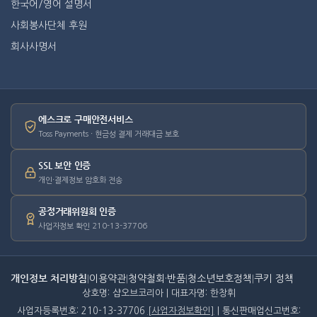
한국어/영어 설명서
사회봉사단체 후원
회사사명서
에스크로 구매안전서비스
Toss Payments · 현금성 결제 거래대금 보호
SSL 보안 인증
개인·결제정보 암호화 전송
공정거래위원회 인증
사업자정보 확인 210-13-37706
개인정보 처리방침
|
이용약관
|
청약철회·반품
|
청소년보호정책
|
쿠키 정책
상호명: 샵오브코리아 | 대표자명: 한창휘
사업자등록번호: 210-13-37706
[사업자정보확인]
| 통신판매업신고번호: