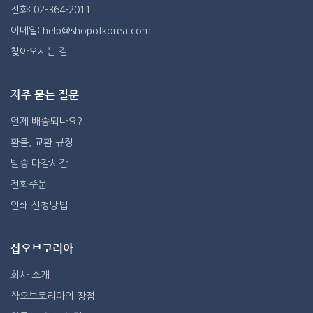
전화: 02-364-2011
이메일: help@shopofkorea.com
찾아오시는 길
자주 묻는 질문
언제 배송되나요?
환불, 교환 규정
발송 마감시간
전화주문
인쇄 신청방법
샵오브코리아
회사 소개
샵오브코리아의 장점