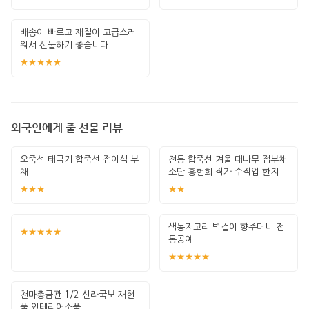
배송이 빠르고 재질이 고급스러
워서 선물하기 좋습니다!
★★★★★
외국인에게 줄 선물 리뷰
오죽선 태극기 합죽선 접이식 부
전통 합죽선 겨울 대나무 접부채
채
소단 홍현희 작가 수작업 한지
그림 고급
★★★
★★
색동저고리 벽걸이 향주머니 전
★★★★★
통공예
★★★★★
천마총금관 1/2 신라국보 재현
품 인테리어소품