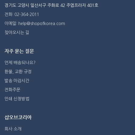
경기도 고양시 일산서구 주화로 42 주엽프라자 401호
전화: 02-364-2011
이메일: help@shopofkorea.com
찾아오시는 길
자주 묻는 질문
언제 배송되나요?
환불, 교환 규정
발송 마감시간
전화주문
인쇄 신청방법
샵오브코리아
회사 소개