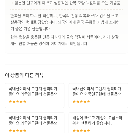
•
일본인 친구에게 예쁘고 실용적인 한복 모양 책갈피를 주는 기념품
한복을 모티프로 한 책갈피로, 한국의 전통 의복과 색채 감각을 작고
실용적인 형태로 담았습니다. 외국인에게 한국 문화를 가볍게 소개하
기 좋은 기념 선물입니다.
한복 형상을 응용한 전통 디자인의 금속 책갈피 세트이며, 자개 상감·
채색·전통 매듭끈 장식이 이미지에서 확인됩니다.
이 상품의 다른 리뷰
국내산이라서 그런지 퀼리티가
국내산이라서 그런지 퀼리티가
좋아요 외국친구한테 선물용으
좋아요 외국친구한테 선물용으
로 아주 좋을듯합
로 아주 좋을듯합
★★★★★
★★★★★
국내산이라서 그런지 퀼리티가
배송이 빠르고 재질이 고급스러
좋아요 외국친구한테 선물용으
워서 선물하기 좋습니다!
로 아주 좋을듯합
★★★★★
★★★★★