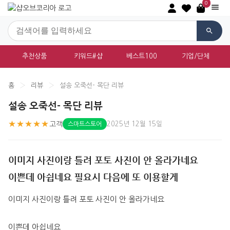
0
추천상품
키워드#샵
베스트100
기업/단체
홈
›
리뷰
›
설송 오죽선- 목단 리뷰
설송 오죽선- 목단 리뷰
★★★★★
고객
2025년 12월 15일
스마트스토어
이미지 사진이랑 틀려 포토 사진이 안 올라가네요
이쁜데 아쉽네요 필요시 다음에 또 이용할게
이미지 사진이랑 틀려 포토 사진이 안 올라가네요
이쁜데 아쉽네요