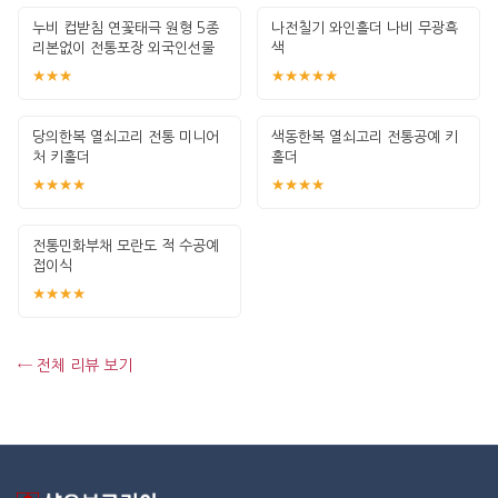
누비 컵받침 연꽃태극 원형 5종
나전칠기 와인홀더 나비 무광흑
리본없이 전통포장 외국인선물
색
한국기념
★★★
★★★★★
당의한복 열쇠고리 전통 미니어
색동한복 열쇠고리 전통공예 키
처 키홀더
홀더
★★★★
★★★★
전통민화부채 모란도 적 수공예
접이식
★★★★
← 전체 리뷰 보기