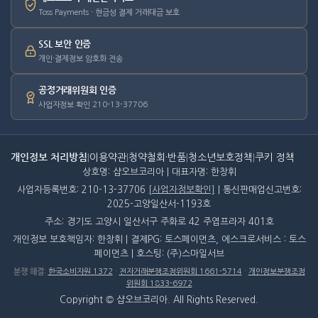
Toss Payments · 현금성 결제 거래대금 보호
SSL 보안 인증
개인·결제정보 암호화 전송
공정거래위원회 인증
사업자정보 확인 210-13-37706
개인정보 처리방침
|
이용약관
|
청약철회·반품
|
청소년보호정책
|
쿠키 정책
상호명: 샵오브코리아 | 대표자명: 한창휘
사업자등록번호: 210-13-37706
[사업자정보확인]
| 통신판매업신고번호:
2025-고양일산서-1193호
주소: 경기도 고양시 일산서구 주화로 42 주엽프라자 401호
개인정보 보호책임자: 한창휘 | 결제PG: 토스페이먼츠, 에스크로서비스 : 토스
페이먼츠 | 호스팅: (주)스마일서브
분쟁 해결
:
한국소비자원 1372
·
전자거래분쟁조정위원회 1661-5714
·
개인정보분쟁조정
위원회 1833-6972
Copyright © 샵오브코리아. All Rights Reserved.