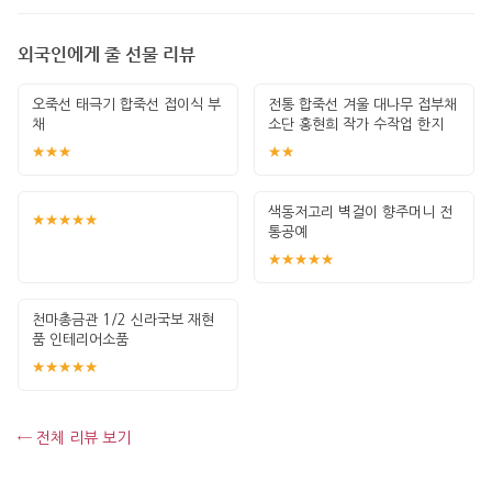
외국인에게 줄 선물 리뷰
오죽선 태극기 합죽선 접이식 부
전통 합죽선 겨울 대나무 접부채
채
소단 홍현희 작가 수작업 한지
그림 고급
★★★
★★
색동저고리 벽걸이 향주머니 전
★★★★★
통공예
★★★★★
천마총금관 1/2 신라국보 재현
품 인테리어소품
★★★★★
← 전체 리뷰 보기