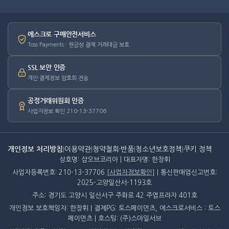
에스크로 구매안전서비스
Toss Payments · 현금성 결제 거래대금 보호
SSL 보안 인증
개인·결제정보 암호화 전송
공정거래위원회 인증
사업자정보 확인 210-13-37706
개인정보 처리방침
|
이용약관
|
청약철회·반품
|
청소년보호정책
|
쿠키 정책
상호명: 샵오브코리아 | 대표자명: 한창휘
사업자등록번호: 210-13-37706
[사업자정보확인]
| 통신판매업신고번호:
2025-고양일산서-1193호
주소: 경기도 고양시 일산서구 주화로 42 주엽프라자 401호
개인정보 보호책임자: 한창휘 | 결제PG: 토스페이먼츠, 에스크로서비스 : 토스
페이먼츠 | 호스팅: (주)스마일서브