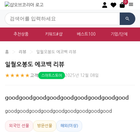
0
추천상품
키워드#샵
베스트100
기업/단체
홈
›
리뷰
›
일월오봉도 에코백 리뷰
일월오봉도 에코백 리뷰
★★★★★
고객
2025년 12월 08일
스마트스토어
goodgoodgoodgoodgoodgoodgoodgoodgood
goodgoodgoodgoodgoodgoodgoodgoodgood
외국인 선물
방문선물
해외(미상)