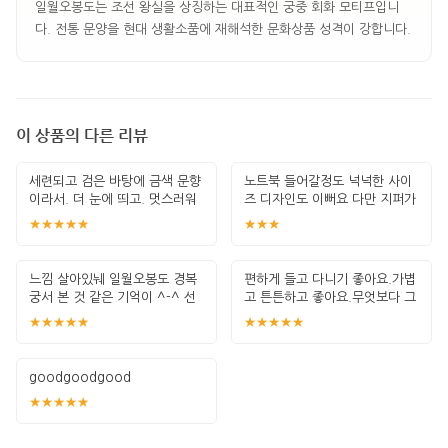
일월오봉도는 조선 왕실을 상징하는 대표적인 궁중 회화 모티프입니
다. 전통 문양을 현대 생활소품에 재해석한 문화상품 성격이 강합니다.
이 상품의 다른 리뷰
세련되고 검은 바탕에 금색 문향
노트북 들어갈정도 넉넉한 사이
이라서. 더 눈에 띄고. 멋스러워
즈 디자인도 이뻐요 다만 지퍼가
요^
없는게
★★★★★
★★★
느낌 살아있눼 일월오봉도 경복
편하게 들고 다니기 좋아요.가볍
궁서 본 것 같은 기억이 ^-^ 선
고 튼튼하고 좋아요.무엇보다 그
물용으로
림이 예뻐요
★★★★★
★★★★★
goodgoodgood
★★★★★