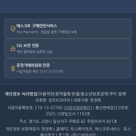
에스크로 구매안전서비스
Toss Payments · 현금성 결제 거래대금 보호
SSL 보안 인증
개인·결제정보 암호화 전송
공정거래위원회 인증
사업자정보 확인 210-13-37706
개인정보 처리방침
|
이용약관
|
청약철회·반품
|
청소년보호정책
|
쿠키 정책
상호명: 샵오브코리아 | 대표자명: 한창휘
사업자등록번호: 210-13-37706
[사업자정보확인]
| 통신판매업신고번호:
2025-고양일산서-1193호
주소: 경기도 고양시 일산서구 주화로 42 주엽프라자 401호
개인정보 보호책임자: 한창휘 | 결제PG: 토스페이먼츠, 에스크로서비스 : 토스
페이먼츠 | 호스팅: (주)스마일서브