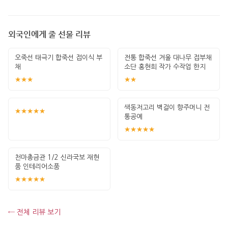
외국인에게 줄 선물 리뷰
오죽선 태극기 합죽선 접이식 부
전통 합죽선 겨울 대나무 접부채
채
소단 홍현희 작가 수작업 한지
그림 고급
★★★
★★
색동저고리 벽걸이 향주머니 전
★★★★★
통공예
★★★★★
천마총금관 1/2 신라국보 재현
품 인테리어소품
★★★★★
← 전체 리뷰 보기