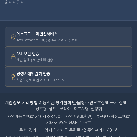
회사사명서
에스크로 구매안전서비스
Toss Payments · 현금성 결제 거래대금 보호
SSL 보안 인증
개인·결제정보 암호화 전송
공정거래위원회 인증
사업자정보 확인 210-13-37706
개인정보 처리방침
|
이용약관
|
청약철회·반품
|
청소년보호정책
|
쿠키 정책
상호명: 샵오브코리아 | 대표자명: 한창휘
사업자등록번호: 210-13-37706
[사업자정보확인]
| 통신판매업신고번호:
2025-고양일산서-1193호
주소: 경기도 고양시 일산서구 주화로 42 주엽프라자 401호