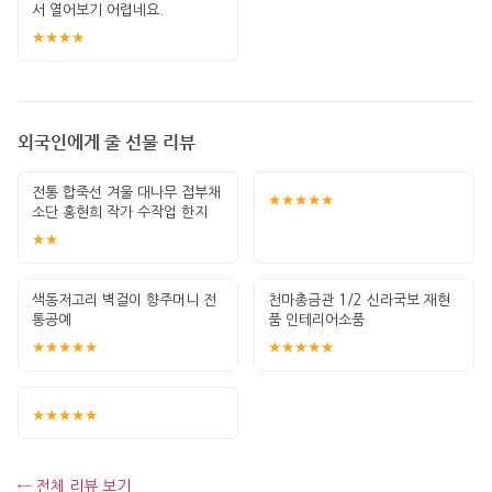
서 열어보기 어렵네요.
★★★★
외국인에게 줄 선물 리뷰
전통 합죽선 겨울 대나무 접부채
★★★★★
소단 홍현희 작가 수작업 한지
그림 고급
★★
색동저고리 벽걸이 향주머니 전
천마총금관 1/2 신라국보 재현
통공예
품 인테리어소품
★★★★★
★★★★★
★★★★★
← 전체 리뷰 보기