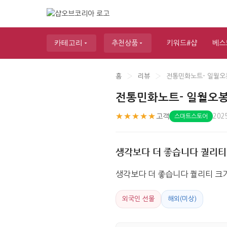
카테고리
추천상품
키워드#샵
베스
홈
›
리뷰
›
전통민화노트- 일월오
전통민화노트- 일월오봉
★★★★★
고객
202
스마트스토어
생각보다 더 좋습니다 퀄리티
생각보다 더 좋습니다 퀄리티 크
외국인 선물
해외(미상)