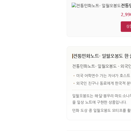
전통
2,9
상
전통민화노트- 일월오봉도 한 
전통민화노트- 일월오봉도 - 외국
•
미국 어학연수 가는 자녀가 호스트
•
외국인 친구나 동료에게 한국적 분
일월오봉도는 해·달·봉우리·파도·소나
을 일상 노트에 구현한 상품입니다.
민화 도상 중 일월오봉도 모티프를 활