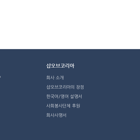
샵오브코리아
?
회사 소개
샵오브코리아의 장점
한국어/영어 설명서
사회봉사단체 후원
회사사명서